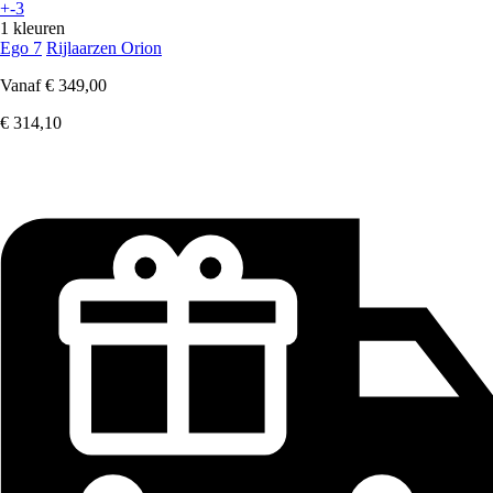
+-3
1 kleuren
Ego 7
Rijlaarzen Orion
Vanaf
€ 349,00
€ 314,10