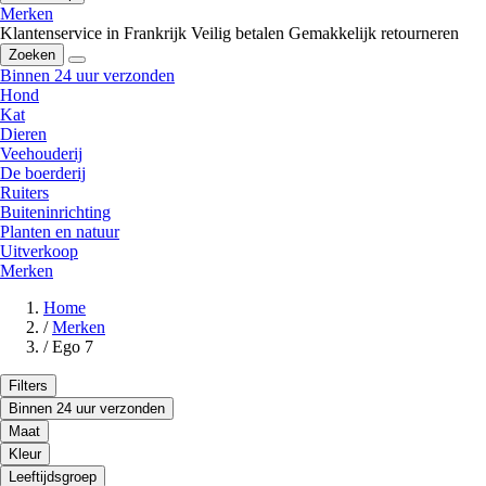
Merken
Klantenservice in Frankrijk
Veilig betalen
Gemakkelijk retourneren
Zoeken
Binnen 24 uur verzonden
Hond
Kat
Dieren
Veehouderij
De boerderij
Ruiters
Buiteninrichting
Planten en natuur
Uitverkoop
Merken
Home
/
Merken
/
Ego 7
Filters
Binnen 24 uur verzonden
Maat
Kleur
Leeftijdsgroep