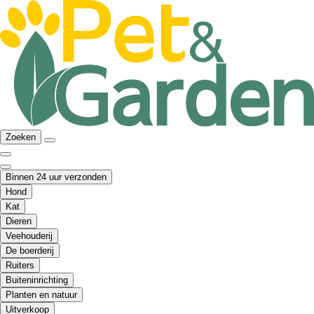
Zoeken
Binnen 24 uur verzonden
Hond
Kat
Dieren
Veehouderij
De boerderij
Ruiters
Buiteninrichting
Planten en natuur
Uitverkoop