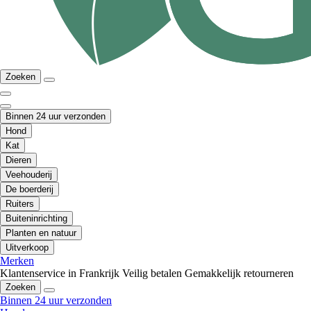
Zoeken
Binnen 24 uur verzonden
Hond
Kat
Dieren
Veehouderij
De boerderij
Ruiters
Buiteninrichting
Planten en natuur
Uitverkoop
Merken
Klantenservice in Frankrijk
Veilig betalen
Gemakkelijk retourneren
Zoeken
Binnen 24 uur verzonden