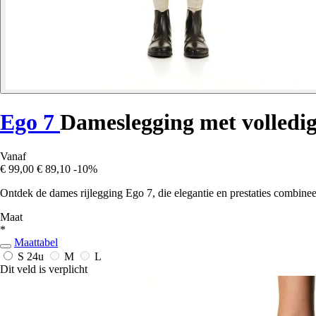
Ego 7
Dameslegging met volledig
Vanaf
€ 99,00
€ 89,10
-10%
Ontdek de dames rijlegging Ego 7, die elegantie en prestaties combineer
Maat
*
Maattabel
S
24u
M
L
Dit veld is verplicht