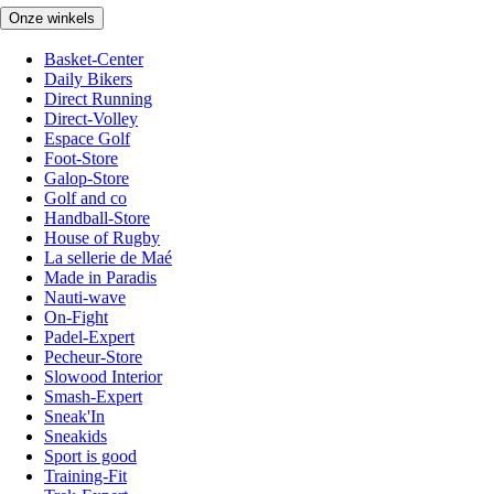
Onze winkels
Basket-Center
Daily Bikers
Direct Running
Direct-Volley
Espace Golf
Foot-Store
Galop-Store
Golf and co
Handball-Store
House of Rugby
La sellerie de Maé
Made in Paradis
Nauti-wave
On-Fight
Padel-Expert
Pecheur-Store
Slowood Interior
Smash-Expert
Sneak'In
Sneakids
Sport is good
Training-Fit