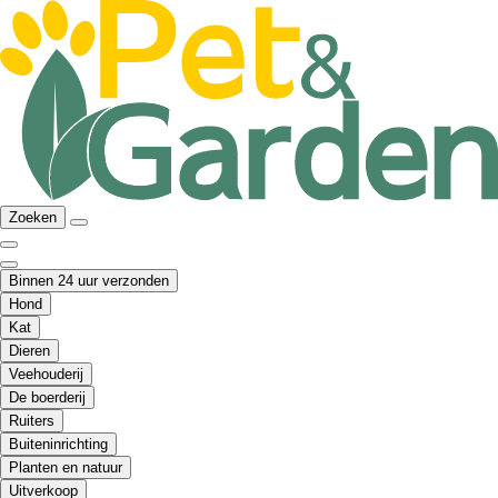
Zoeken
Binnen 24 uur verzonden
Hond
Kat
Dieren
Veehouderij
De boerderij
Ruiters
Buiteninrichting
Planten en natuur
Uitverkoop