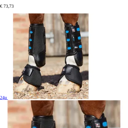
€ 73,73
24u