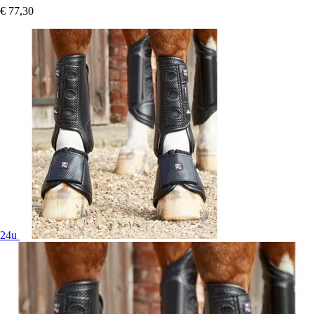
€ 77,30
24u