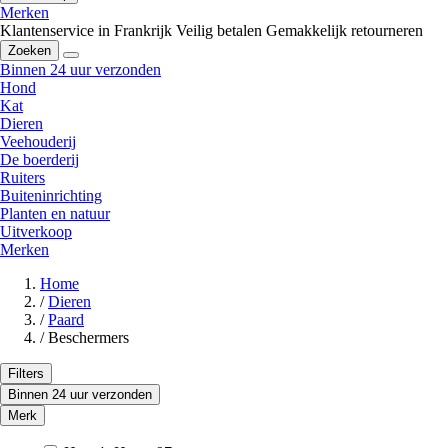
Merken
Klantenservice in Frankrijk
Veilig betalen
Gemakkelijk retourneren
Zoeken
Binnen 24 uur verzonden
Hond
Kat
Dieren
Veehouderij
De boerderij
Ruiters
Buiteninrichting
Planten en natuur
Uitverkoop
Merken
Home
/
Dieren
/
Paard
/
Beschermers
Filters
Binnen 24 uur verzonden
Merk