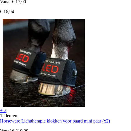
Vanaf
€ 17,00
€ 16,94
+-3
1 kleuren
Horseware
Lichttherapie klokken voor paard mini paar (x2)
Vanaf
€ 319,99