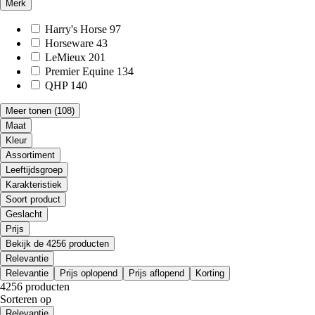
Merk
Harry's Horse
97
Horseware
43
LeMieux
201
Premier Equine
134
QHP
140
Meer tonen
(108)
Maat
Kleur
Assortiment
Leeftijdsgroep
Karakteristiek
Soort product
Geslacht
Prijs
Bekijk de 4256 producten
Relevantie
Relevantie
Prijs oplopend
Prijs aflopend
Korting
4256 producten
Sorteren op
Relevantie