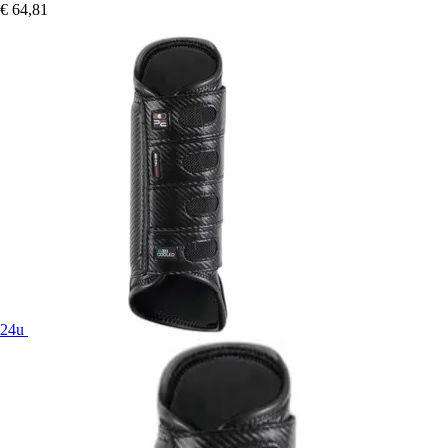
€ 64,81
24u