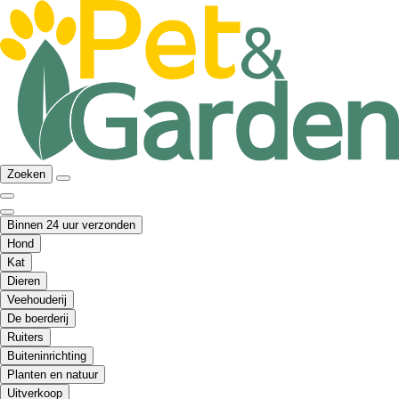
Zoeken
Binnen 24 uur verzonden
Hond
Kat
Dieren
Veehouderij
De boerderij
Ruiters
Buiteninrichting
Planten en natuur
Uitverkoop