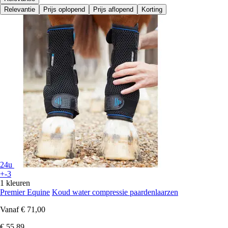
Relevantie
Prijs oplopend
Prijs aflopend
Korting
24u
+-3
1 kleuren
Premier Equine
Koud water compressie paardenlaarzen
Vanaf
€ 71,00
€ 55,89