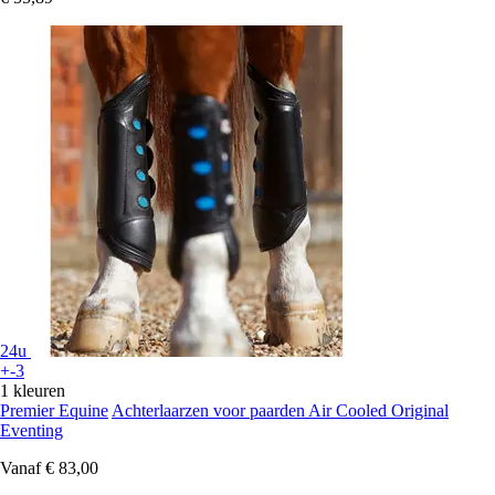
24u
+-3
1 kleuren
Premier Equine
Achterlaarzen voor paarden Air Cooled Original
Eventing
Vanaf
€ 83,00