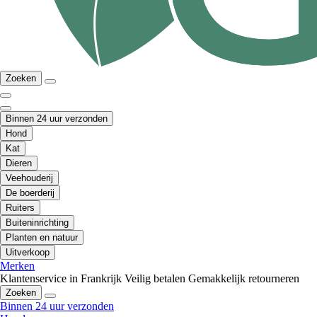
Zoeken
Binnen 24 uur verzonden
Hond
Kat
Dieren
Veehouderij
De boerderij
Ruiters
Buiteninrichting
Planten en natuur
Uitverkoop
Merken
Klantenservice in Frankrijk
Veilig betalen
Gemakkelijk retourneren
Zoeken
Binnen 24 uur verzonden