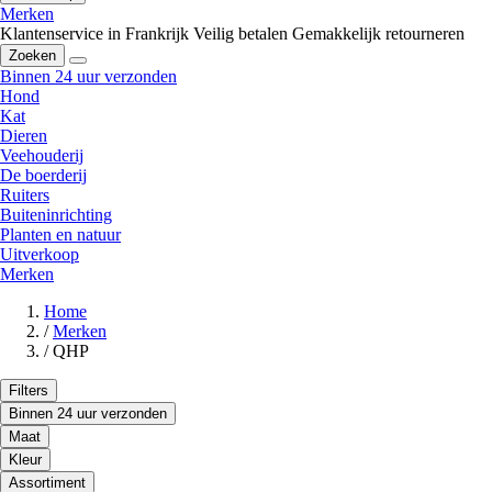
Merken
Klantenservice in Frankrijk
Veilig betalen
Gemakkelijk retourneren
Zoeken
Binnen 24 uur verzonden
Hond
Kat
Dieren
Veehouderij
De boerderij
Ruiters
Buiteninrichting
Planten en natuur
Uitverkoop
Merken
Home
/
Merken
/
QHP
Filters
Binnen 24 uur verzonden
Maat
Kleur
Assortiment