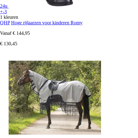
24u
+-3
1 kleuren
QHP
Hoge rijlaarzen voor kinderen Romy
Vanaf
€ 144,95
€ 130,45