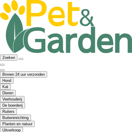
Zoeken
Binnen 24 uur verzonden
Hond
Kat
Dieren
Veehouderij
De boerderij
Ruiters
Buiteninrichting
Planten en natuur
Uitverkoop