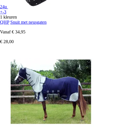
24u
+-3
1 kleuren
QHP
Snuit met neusgaten
Vanaf
€ 34,95
€ 28,00