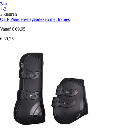
24u
+-3
1 kleuren
QHP
Paardenvliegendeken met franjes
Vanaf
€ 69,95
€ 39,25