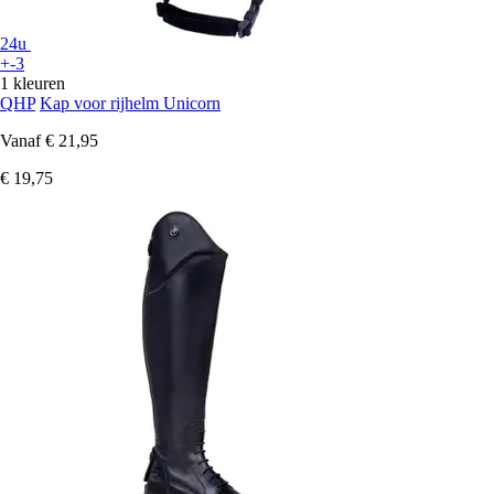
24u
+-3
1 kleuren
QHP
Kap voor rijhelm Unicorn
Vanaf
€ 21,95
€ 19,75