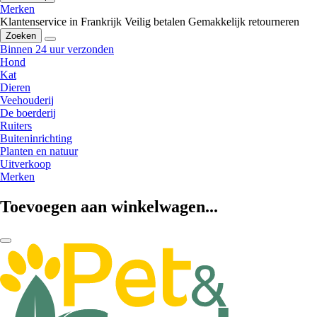
Merken
Klantenservice in Frankrijk
Veilig betalen
Gemakkelijk retourneren
Zoeken
Binnen 24 uur verzonden
Hond
Kat
Dieren
Veehouderij
De boerderij
Ruiters
Buiteninrichting
Planten en natuur
Uitverkoop
Merken
Toevoegen aan winkelwagen...