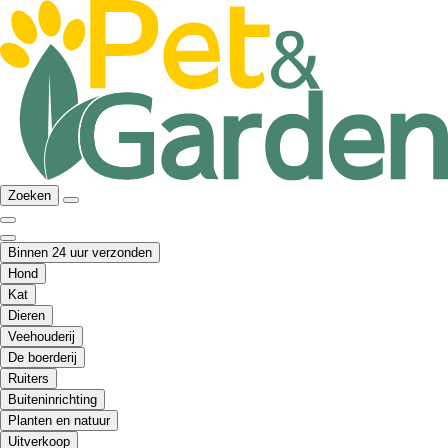
Zoeken
Binnen 24 uur verzonden
Hond
Kat
Dieren
Veehouderij
De boerderij
Ruiters
Buiteninrichting
Planten en natuur
Uitverkoop