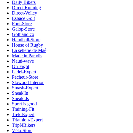
Daily Bikers
Direct Running
Direct-Volley
Espace Golf
Foot-Store
Galop-Store
Golf and co
Handball-Store
House of Rugby
La sellerie de Maé
Made in Paradis
Nauti-wave
On-Fight
Padel-Expert
Pecheur-Store
Slowood Interior
Smash-Expert
Sneak'In
Sneakids
Sport is good
Training-Fit
Trek-Expert
Triathlon-Expert
TripNBikers
Vélo-Store