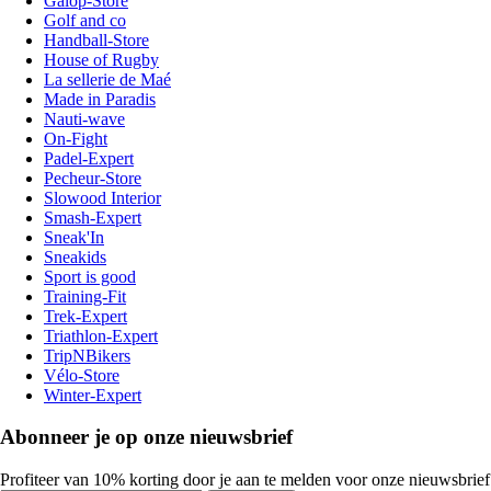
Galop-Store
Golf and co
Handball-Store
House of Rugby
La sellerie de Maé
Made in Paradis
Nauti-wave
On-Fight
Padel-Expert
Pecheur-Store
Slowood Interior
Smash-Expert
Sneak'In
Sneakids
Sport is good
Training-Fit
Trek-Expert
Triathlon-Expert
TripNBikers
Vélo-Store
Winter-Expert
Abonneer je op onze nieuwsbrief
Profiteer van 10% korting door je aan te melden voor onze nieuwsbrief