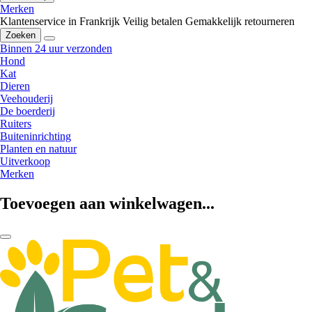
Merken
Klantenservice in Frankrijk
Veilig betalen
Gemakkelijk retourneren
Zoeken
Binnen 24 uur verzonden
Hond
Kat
Dieren
Veehouderij
De boerderij
Ruiters
Buiteninrichting
Planten en natuur
Uitverkoop
Merken
Toevoegen aan winkelwagen...