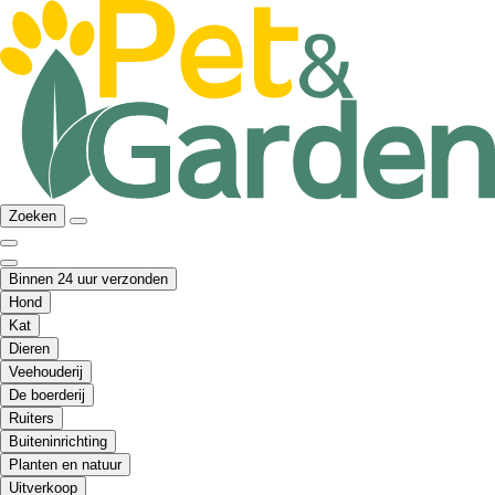
Zoeken
Binnen 24 uur verzonden
Hond
Kat
Dieren
Veehouderij
De boerderij
Ruiters
Buiteninrichting
Planten en natuur
Uitverkoop