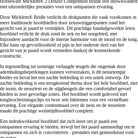
Horseware Micklem® 2 Deluxe Competition Bridle een showkwaliteit
met uitzonderlijke prestaties voor een ontspannen ervaring.
Deze Micklem® Bridle verlicht de drukpunten die vaak voorkomen in
meer traditionele hoofdstellen door zenuwtriggerpunten rond het
gezicht van je paard te vermijden. Dit prachtige handafgewerkte leren
hoofdstel verlicht de druk rond de nek en het oorgebied, met
bijzondere aandacht voor de interne harmonie van de mond en de tong.
Elke kans op gevoelloosheid of pijn in het onderste deel van het
gezicht van je paard wordt vermeden dankzij de kenmerkende
constructie.
In tegenstelling tot sommige verlaagde teugels die ongemak door
ademhalingsbeperkingen kunnen veroorzaken, is dit neusriempje
breder en bevat het een zachte bekleding in een uniek ontwerp. De
zachte bekleding is een terugkerend thema door het hele hoofdstel, met
de toom, de neusriem en de stijgbeugels die een comfortabel gevoel
bieden in zeer gevoelige zones. Het hoofdstel wordt geleverd met
tongbeschermingsclips en twee sets bitriemen voor een verstelbare
ervaring. Een elegante contrastnaad over de neus en de neusriem
maakt dit prachtige wedstrijdhoofdstel compleet.
Een indrukwekkend hoofdstel dat zich inzet om je paard een
ontspannen ervaring te bieden, terwijl het het paard aanmoedigt om te
ontspannen en zich te concentreren - prestaties met gemoedsrust voor
de ruiter.