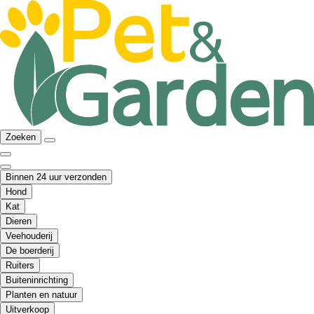
Zoeken
Binnen 24 uur verzonden
Hond
Kat
Dieren
Veehouderij
De boerderij
Ruiters
Buiteninrichting
Planten en natuur
Uitverkoop