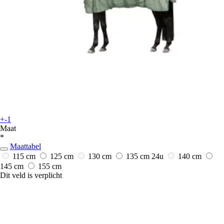
+-1
Maat
*
Maattabel
115 cm
125 cm
130 cm
135 cm
24u
140 cm
145 cm
155 cm
Dit veld is verplicht