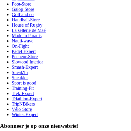
Foot-Store
Galop-Store
Golf and co
Handball-Store
House of Rugby
La sellerie de Maé
Made in Paradis
Nauti-wave
On-Fight
Padel-Expert
Pecheur-Store
Slowood Interior
Smash-Expert
Sneak'In
Sneakids
Sport is good
Training-Fit
Trek-Expert
Triathlon-Expert
TripNBikers
Vélo-Store
Winter-Expert
Abonneer je op onze nieuwsbrief