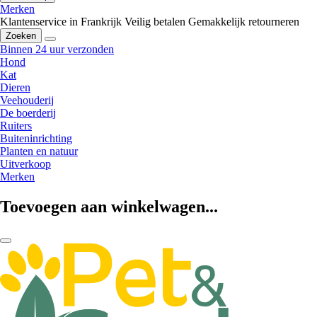
Merken
Klantenservice in Frankrijk
Veilig betalen
Gemakkelijk retourneren
Zoeken
Binnen 24 uur verzonden
Hond
Kat
Dieren
Veehouderij
De boerderij
Ruiters
Buiteninrichting
Planten en natuur
Uitverkoop
Merken
Toevoegen aan winkelwagen...