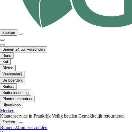
Zoeken
Binnen 24 uur verzonden
Hond
Kat
Dieren
Veehouderij
De boerderij
Ruiters
Buiteninrichting
Planten en natuur
Uitverkoop
Merken
Klantenservice in Frankrijk
Veilig betalen
Gemakkelijk retourneren
Zoeken
Binnen 24 uur verzonden