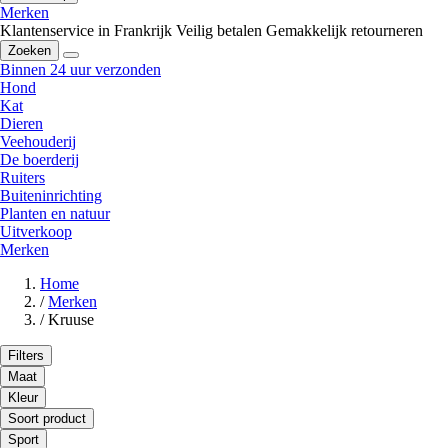
Merken
Klantenservice in Frankrijk
Veilig betalen
Gemakkelijk retourneren
Zoeken
Binnen 24 uur verzonden
Hond
Kat
Dieren
Veehouderij
De boerderij
Ruiters
Buiteninrichting
Planten en natuur
Uitverkoop
Merken
Home
/
Merken
/
Kruuse
Filters
Maat
Kleur
Soort product
Sport