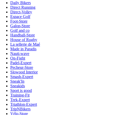
Daily Bikers
Direct Running
Direct-Volley
Espace Golf
Foot-Store
Galop-Store
Golf and co
Handball-Store
House of Rugby
La sellerie de Maé
Made in Paradis
Nauti-wave
On-Fight
Padel-Expert
Pecheur-Store
Slowood Interior
Smash-Expert
Sneak'In
Sneakids
Sport is good
Training-Fit
Trek-Expert
Triathlon-Expert
TripNBikers
Vélo-Store