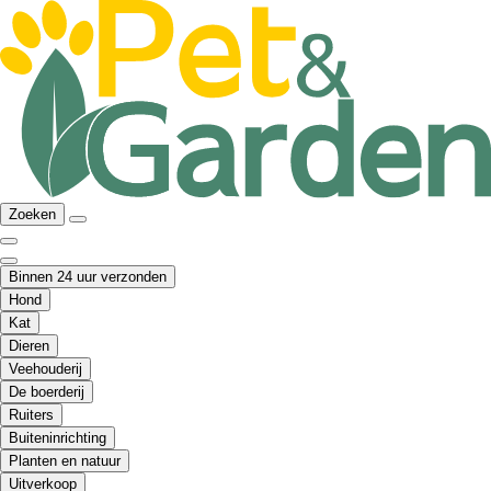
Zoeken
Binnen 24 uur verzonden
Hond
Kat
Dieren
Veehouderij
De boerderij
Ruiters
Buiteninrichting
Planten en natuur
Uitverkoop