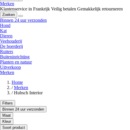
Merken
Klantenservice in Frankrijk
Veilig betalen
Gemakkelijk retourneren
Zoeken
Binnen 24 uur verzonden
Hond
Kat
Dieren
Veehouderij
De boerderij
Ruiters
Buiteninrichting
Planten en natuur
Uitverkoop
Merken
Home
/
Merken
/
Hubsch Interior
Filters
Binnen 24 uur verzonden
Maat
Kleur
Soort product