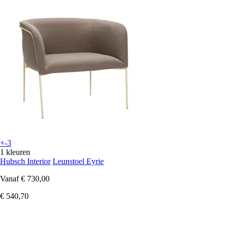
+-3
1 kleuren
Hubsch Interior
Leunstoel Eyrie
Vanaf
€ 730,00
€ 540,70