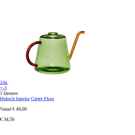
24u
+-3
1 kleuren
Hubsch Interior
Gieter Flora
Vanaf
€ 49,00
€ 34,56