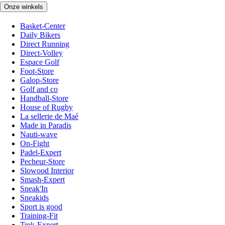
Onze winkels
Basket-Center
Daily Bikers
Direct Running
Direct-Volley
Espace Golf
Foot-Store
Galop-Store
Golf and co
Handball-Store
House of Rugby
La sellerie de Maé
Made in Paradis
Nauti-wave
On-Fight
Padel-Expert
Pecheur-Store
Slowood Interior
Smash-Expert
Sneak'In
Sneakids
Sport is good
Training-Fit
Trek-Expert