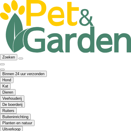
Zoeken
Binnen 24 uur verzonden
Hond
Kat
Dieren
Veehouderij
De boerderij
Ruiters
Buiteninrichting
Planten en natuur
Uitverkoop