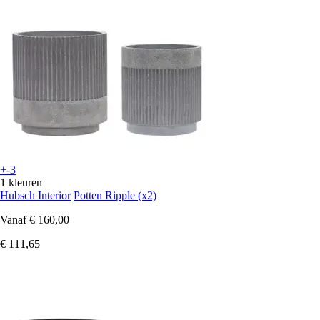
+-3
1 kleuren
Hubsch Interior
Potten Ripple (x2)
Vanaf
€ 160,00
€ 111,65