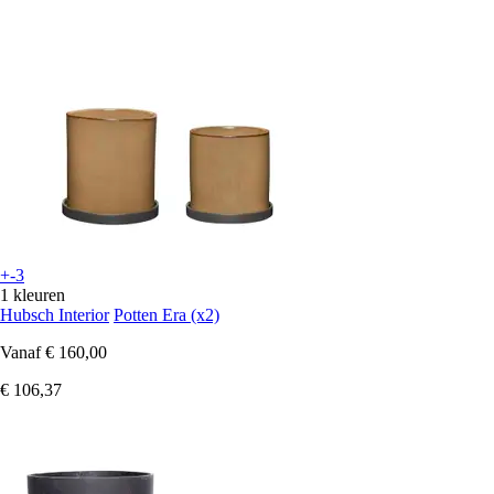
+-3
1 kleuren
Hubsch Interior
Potten Era (x2)
Vanaf
€ 160,00
€ 106,37