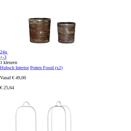
24u
+-3
1 kleuren
Hubsch Interior
Potten Fossil (x2)
Vanaf
€ 49,00
€ 25,64