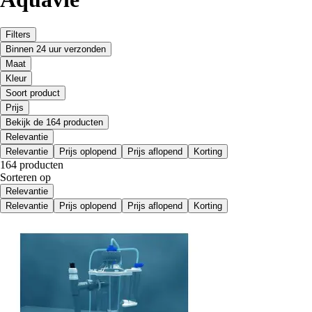
Filters
Binnen 24 uur verzonden
Maat
Kleur
Soort product
Prijs
Bekijk de 164 producten
Relevantie
Relevantie
Prijs oplopend
Prijs aflopend
Korting
164 producten
Sorteren op
Relevantie
Relevantie
Prijs oplopend
Prijs aflopend
Korting