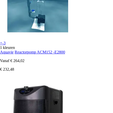
+-3
1 kleuren
Aquavie
Reactorpomp ACM152 -E2800
Vanaf
€ 264,02
€ 232,48