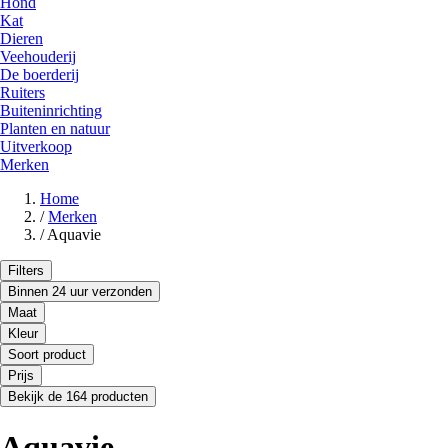
Hond
Kat
Dieren
Veehouderij
De boerderij
Ruiters
Buiteninrichting
Planten en natuur
Uitverkoop
Merken
Home
/
Merken
/
Aquavie
Filters
Binnen 24 uur verzonden
Maat
Kleur
Soort product
Prijs
Bekijk de 164 producten
Aquavie