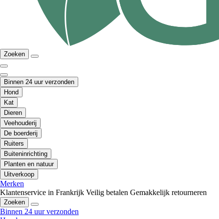
Zoeken
Binnen 24 uur verzonden
Hond
Kat
Dieren
Veehouderij
De boerderij
Ruiters
Buiteninrichting
Planten en natuur
Uitverkoop
Merken
Klantenservice in Frankrijk
Veilig betalen
Gemakkelijk retourneren
Zoeken
Binnen 24 uur verzonden