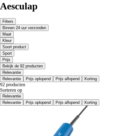
Aesculap
Filters
Binnen 24 uur verzonden
Maat
Kleur
Soort product
Sport
Prijs
Bekijk de 92 producten
Relevantie
Relevantie
Prijs oplopend
Prijs aflopend
Korting
92 producten
Sorteren op
Relevantie
Relevantie
Prijs oplopend
Prijs aflopend
Korting