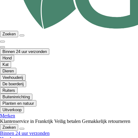
Zoeken
Binnen 24 uur verzonden
Hond
Kat
Dieren
Veehouderij
De boerderij
Ruiters
Buiteninrichting
Planten en natuur
Uitverkoop
Merken
Klantenservice in Frankrijk
Veilig betalen
Gemakkelijk retourneren
Zoeken
Binnen 24 uur verzonden