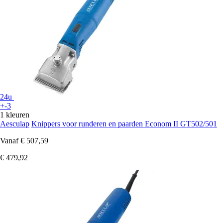
24u
+-3
1 kleuren
Aesculap
Knippers voor runderen en paarden Econom II GT502/501
Vanaf
€ 507,59
€ 479,92