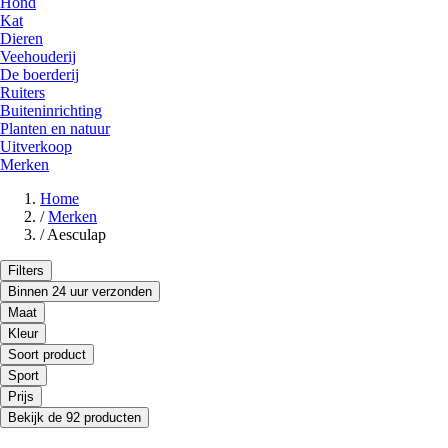
Hond
Kat
Dieren
Veehouderij
De boerderij
Ruiters
Buiteninrichting
Planten en natuur
Uitverkoop
Merken
Home
/
Merken
/
Aesculap
Filters
Binnen 24 uur verzonden
Maat
Kleur
Soort product
Sport
Prijs
Bekijk de 92 producten