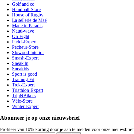
Golf and co
Handball-Store
House of Rugby
La sellerie de Maé
Made in Paradis
Nauti-wave
On-Fight
Padel-Expert
Pecheur-Store
Slowood Interior
Smash-Expert
Sneak'In
Sneakids
Sport is good
Training-Fit
Trek-Expert
Triathlon-Expert
TripNBikers
Vélo-Store
Winter-Expert
Abonneer je op onze nieuwsbrief
Profiteer van 10% korting door je aan te melden voor onze nieuwsbrief