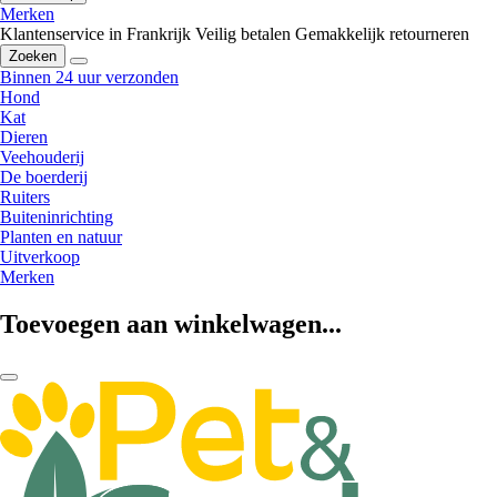
Merken
Klantenservice in Frankrijk
Veilig betalen
Gemakkelijk retourneren
Zoeken
Binnen 24 uur verzonden
Hond
Kat
Dieren
Veehouderij
De boerderij
Ruiters
Buiteninrichting
Planten en natuur
Uitverkoop
Merken
Toevoegen aan winkelwagen...