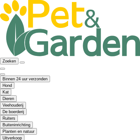
Zoeken
Binnen 24 uur verzonden
Hond
Kat
Dieren
Veehouderij
De boerderij
Ruiters
Buiteninrichting
Planten en natuur
Uitverkoop