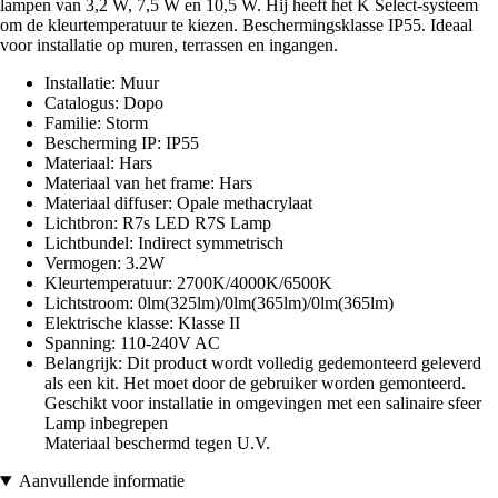
lampen van 3,2 W, 7,5 W en 10,5 W. Hij heeft het K Select-systeem
om de kleurtemperatuur te kiezen. Beschermingsklasse IP55. Ideaal
voor installatie op muren, terrassen en ingangen.
Installatie: Muur
Catalogus: Dopo
Familie: Storm
Bescherming IP: IP55
Materiaal: Hars
Materiaal van het frame: Hars
Materiaal diffuser: Opale methacrylaat
Lichtbron: R7s LED R7S Lamp
Lichtbundel: Indirect symmetrisch
Vermogen: 3.2W
Kleurtemperatuur: 2700K/4000K/6500K
Lichtstroom: 0lm(325lm)/0lm(365lm)/0lm(365lm)
Elektrische klasse: Klasse II
Spanning: 110-240V AC
Belangrijk: Dit product wordt volledig gedemonteerd geleverd
als een kit. Het moet door de gebruiker worden gemonteerd.
Geschikt voor installatie in omgevingen met een salinaire sfeer
Lamp inbegrepen
Materiaal beschermd tegen U.V.
Aanvullende informatie