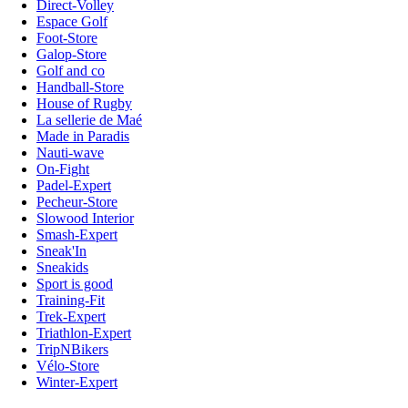
Direct-Volley
Espace Golf
Foot-Store
Galop-Store
Golf and co
Handball-Store
House of Rugby
La sellerie de Maé
Made in Paradis
Nauti-wave
On-Fight
Padel-Expert
Pecheur-Store
Slowood Interior
Smash-Expert
Sneak'In
Sneakids
Sport is good
Training-Fit
Trek-Expert
Triathlon-Expert
TripNBikers
Vélo-Store
Winter-Expert