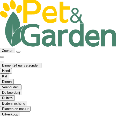
Zoeken
Binnen 24 uur verzonden
Hond
Kat
Dieren
Veehouderij
De boerderij
Ruiters
Buiteninrichting
Planten en natuur
Uitverkoop