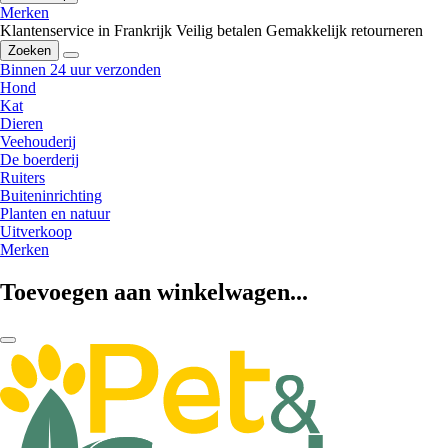
Merken
Klantenservice in Frankrijk
Veilig betalen
Gemakkelijk retourneren
Zoeken
Binnen 24 uur verzonden
Hond
Kat
Dieren
Veehouderij
De boerderij
Ruiters
Buiteninrichting
Planten en natuur
Uitverkoop
Merken
Toevoegen aan winkelwagen...