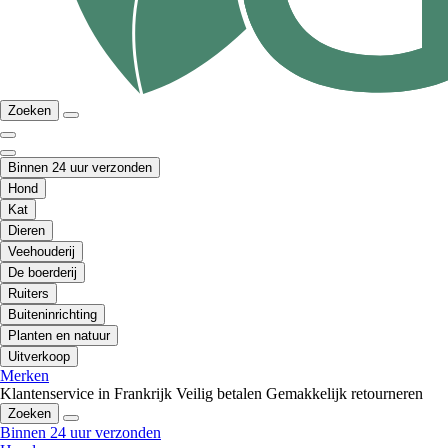
Zoeken
Binnen 24 uur verzonden
Hond
Kat
Dieren
Veehouderij
De boerderij
Ruiters
Buiteninrichting
Planten en natuur
Uitverkoop
Merken
Klantenservice in Frankrijk
Veilig betalen
Gemakkelijk retourneren
Zoeken
Binnen 24 uur verzonden