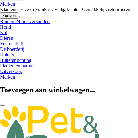
Merken
Klantenservice in Frankrijk
Veilig betalen
Gemakkelijk retourneren
Zoeken
Binnen 24 uur verzonden
Hond
Kat
Dieren
Veehouderij
De boerderij
Ruiters
Buiteninrichting
Planten en natuur
Uitverkoop
Merken
Toevoegen aan winkelwagen...