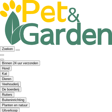
Zoeken
Binnen 24 uur verzonden
Hond
Kat
Dieren
Veehouderij
De boerderij
Ruiters
Buiteninrichting
Planten en natuur
Uitverkoop