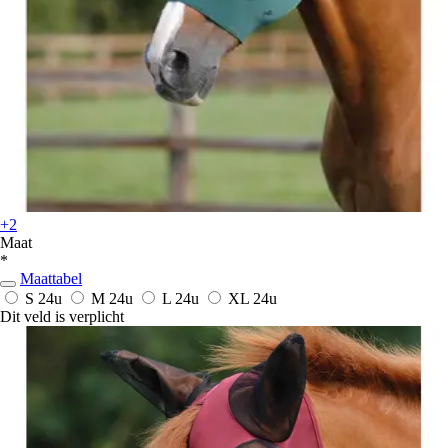
+2
Maat
*
Maattabel
S
24u
M
24u
L
24u
XL
24u
Dit veld is verplicht