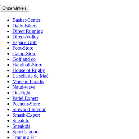
Onze winkels
Basket-Center
Daily Bikers
Direct Running
Direct-Volley
Espace Golf
Foot-Store
Galop-Store
Golf and co
Handball-Store
House of Rugby
La sellerie de Maé
Made in Paradis
Nauti-wave
On-Fight
Padel-Expert
Pecheur-Store
Slowood Interior
Smash-Expert
Sneak'In
Sneakids
Sport is good
Training-Fit