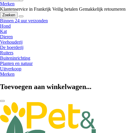
Merken
Klantenservice in Frankrijk
Veilig betalen
Gemakkelijk retourneren
Zoeken
Binnen 24 uur verzonden
Hond
Kat
Dieren
Veehouderij
De boerderij
Ruiters
Buiteninrichting
Planten en natuur
Uitverkoop
Merken
Toevoegen aan winkelwagen...