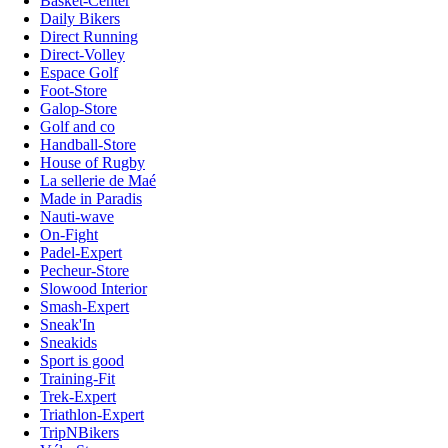
Basket-Center
Daily Bikers
Direct Running
Direct-Volley
Espace Golf
Foot-Store
Galop-Store
Golf and co
Handball-Store
House of Rugby
La sellerie de Maé
Made in Paradis
Nauti-wave
On-Fight
Padel-Expert
Pecheur-Store
Slowood Interior
Smash-Expert
Sneak'In
Sneakids
Sport is good
Training-Fit
Trek-Expert
Triathlon-Expert
TripNBikers