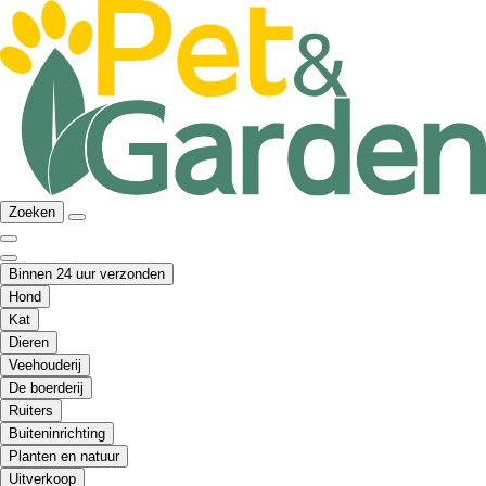
Zoeken
Binnen 24 uur verzonden
Hond
Kat
Dieren
Veehouderij
De boerderij
Ruiters
Buiteninrichting
Planten en natuur
Uitverkoop