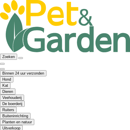
Zoeken
Binnen 24 uur verzonden
Hond
Kat
Dieren
Veehouderij
De boerderij
Ruiters
Buiteninrichting
Planten en natuur
Uitverkoop