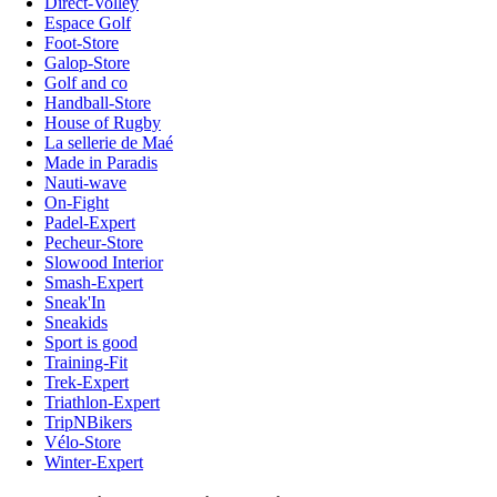
Direct-Volley
Espace Golf
Foot-Store
Galop-Store
Golf and co
Handball-Store
House of Rugby
La sellerie de Maé
Made in Paradis
Nauti-wave
On-Fight
Padel-Expert
Pecheur-Store
Slowood Interior
Smash-Expert
Sneak'In
Sneakids
Sport is good
Training-Fit
Trek-Expert
Triathlon-Expert
TripNBikers
Vélo-Store
Winter-Expert