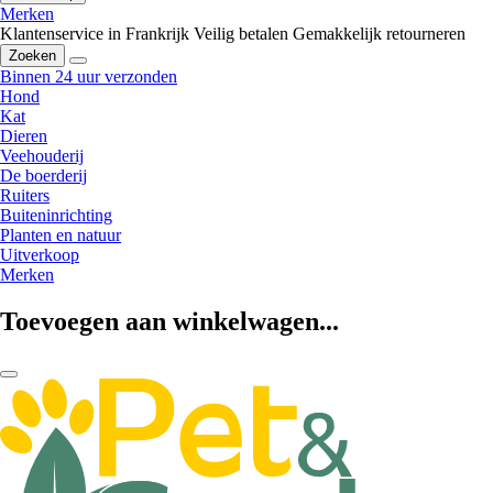
Merken
Klantenservice in Frankrijk
Veilig betalen
Gemakkelijk retourneren
Zoeken
Binnen 24 uur verzonden
Hond
Kat
Dieren
Veehouderij
De boerderij
Ruiters
Buiteninrichting
Planten en natuur
Uitverkoop
Merken
Toevoegen aan winkelwagen...