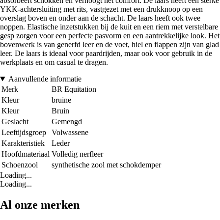
absorbeert schokken en verhoogt het comfort. De laars heeft een sterke
YKK-achtersluiting met rits, vastgezet met een drukknoop op een
overslag boven en onder aan de schacht. De laars heeft ook twee
noppen. Elastische inzetstukken bij de kuit en een riem met verstelbare
gesp zorgen voor een perfecte pasvorm en een aantrekkelijke look. Het
bovenwerk is van generfd leer en de voet, hiel en flappen zijn van glad
leer. De laars is ideaal voor paardrijden, maar ook voor gebruik in de
werkplaats en om casual te dragen.
Aanvullende informatie
Merk
BR Equitation
Kleur
bruine
Kleur
Bruin
Geslacht
Gemengd
Leeftijdsgroep
Volwassene
Karakteristiek
Leder
Hoofdmateriaal
Volledig nerfleer
Schoenzool
synthetische zool met schokdemper
Loading...
Loading...
Al onze merken