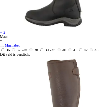
+-2
Maat
*
Maattabel
36
37
24u
38
39
24u
40
41
42
43
Dit veld is verplicht