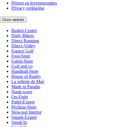
Prijzen en leveringsopties
Privacy verklaring
Onze winkels
Basket-Center
Daily Bikers
Direct Running
Direct-Volley
Espace Golf
Foot-Store
Galop-Store
Golf and co
Handball-Store
House of Rugby
La sellerie de Maé
Made in Paradis
Nauti-wave
On-Fight
Padel-Expert
Pecheur-Store
Slowood Interior
Smash-Expert
Sneak'In