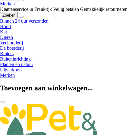
Merken
Klantenservice in Frankrijk
Veilig betalen
Gemakkelijk retourneren
Zoeken
Binnen 24 uur verzonden
Hond
Kat
Dieren
Veehouderij
De boerderij
Ruiters
Buiteninrichting
Planten en natuur
Uitverkoop
Merken
Toevoegen aan winkelwagen...