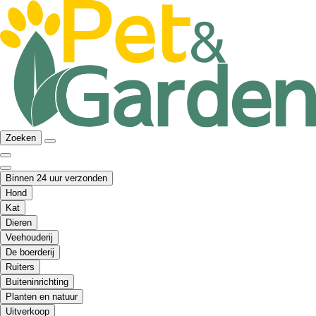
Zoeken
Binnen 24 uur verzonden
Hond
Kat
Dieren
Veehouderij
De boerderij
Ruiters
Buiteninrichting
Planten en natuur
Uitverkoop