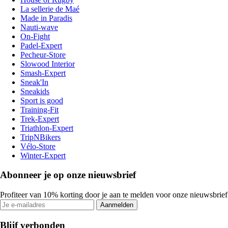
La sellerie de Maé
Made in Paradis
Nauti-wave
On-Fight
Padel-Expert
Pecheur-Store
Slowood Interior
Smash-Expert
Sneak'In
Sneakids
Sport is good
Training-Fit
Trek-Expert
Triathlon-Expert
TripNBikers
Vélo-Store
Winter-Expert
Abonneer je op onze nieuwsbrief
Profiteer van 10% korting door je aan te melden voor onze nieuwsbrief
Aanmelden
Blijf verbonden