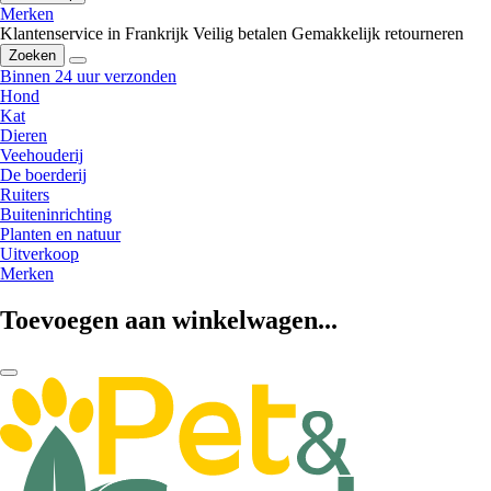
Merken
Klantenservice in Frankrijk
Veilig betalen
Gemakkelijk retourneren
Zoeken
Binnen 24 uur verzonden
Hond
Kat
Dieren
Veehouderij
De boerderij
Ruiters
Buiteninrichting
Planten en natuur
Uitverkoop
Merken
Toevoegen aan winkelwagen...