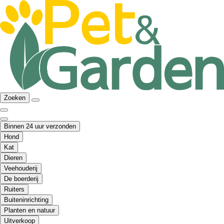
Zoeken
Binnen 24 uur verzonden
Hond
Kat
Dieren
Veehouderij
De boerderij
Ruiters
Buiteninrichting
Planten en natuur
Uitverkoop