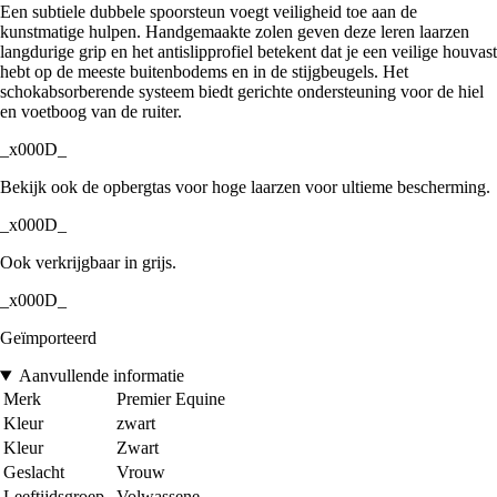
Een subtiele dubbele spoorsteun voegt veiligheid toe aan de
kunstmatige hulpen. Handgemaakte zolen geven deze leren laarzen
langdurige grip en het antislipprofiel betekent dat je een veilige houvast
hebt op de meeste buitenbodems en in de stijgbeugels. Het
schokabsorberende systeem biedt gerichte ondersteuning voor de hiel
en voetboog van de ruiter.
_x000D_
Bekijk ook de opbergtas voor hoge laarzen voor ultieme bescherming.
_x000D_
Ook verkrijgbaar in grijs.
_x000D_
Geïmporteerd
Aanvullende informatie
Merk
Premier Equine
Kleur
zwart
Kleur
Zwart
Geslacht
Vrouw
Leeftijdsgroep
Volwassene