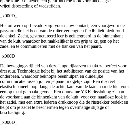
op de knie. Ze bieden een geraffineerde look voor alledaagse
vrijetijdsbesteding of wedstrijden.
_x000D_
Het ontwerp op Levade zorgt voor nauw contact, een voorgevormde
pasvorm die het been van de ruiter verlengt en flexibiliteit biedt rond
de enkel. Zacht, gestructureerd leer is geïntegreerd in de binnenkant
van de kuit, waardoor het makkelijker is om grip te krijgen op het
zadel en te communiceren met de flanken van het paard.
_x000D_
De bewegingsvrijheid van deze lange rijlaarzen maakt ze perfect voor
dressuur. Technologie helpt bij het stabiliseren van de positie van het
onderbeen, waardoor beknopte beenhulpen en duidelijke
communicatie tussen jou en je paard mogelijk zijn. Een discreet
elastisch paneel loopt langs de achterkant van de laars naar de hiel voor
een op maat gemaakt gevoel. Een duurzame YKK ritssluiting zit aan
de voorkant, aan de binnenkant van de kuit, voor een naadloze look in
het zadel, met een extra lederen drukknoop die de ritstrekker bedekt en
helpt om je zadel te beschermen tegen overmatige slijtage of
beschadiging.
_x000D_