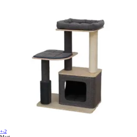
+-2
Maat