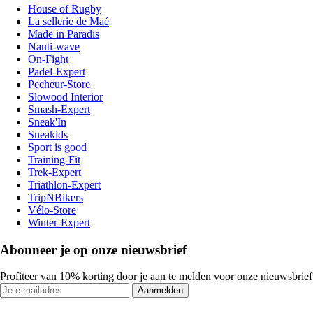
House of Rugby
La sellerie de Maé
Made in Paradis
Nauti-wave
On-Fight
Padel-Expert
Pecheur-Store
Slowood Interior
Smash-Expert
Sneak'In
Sneakids
Sport is good
Training-Fit
Trek-Expert
Triathlon-Expert
TripNBikers
Vélo-Store
Winter-Expert
Abonneer je op onze nieuwsbrief
Profiteer van 10% korting door je aan te melden voor onze nieuwsbrief
Aanmelden