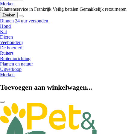
Merken
Klantenservice in Frankrijk
Veilig betalen
Gemakkelijk retourneren
Zoeken
Binnen 24 uur verzonden
Hond
Kat
Dieren
Veehouderij
De boerderij
Ruiters
Buiteninrichting
Planten en natuur
Uitverkoop
Merken
Toevoegen aan winkelwagen...