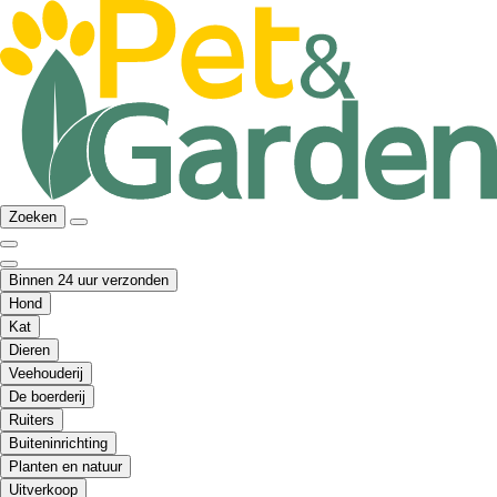
Zoeken
Binnen 24 uur verzonden
Hond
Kat
Dieren
Veehouderij
De boerderij
Ruiters
Buiteninrichting
Planten en natuur
Uitverkoop