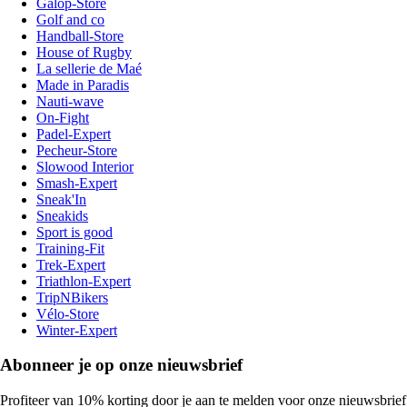
Galop-Store
Golf and co
Handball-Store
House of Rugby
La sellerie de Maé
Made in Paradis
Nauti-wave
On-Fight
Padel-Expert
Pecheur-Store
Slowood Interior
Smash-Expert
Sneak'In
Sneakids
Sport is good
Training-Fit
Trek-Expert
Triathlon-Expert
TripNBikers
Vélo-Store
Winter-Expert
Abonneer je op onze nieuwsbrief
Profiteer van 10% korting door je aan te melden voor onze nieuwsbrief