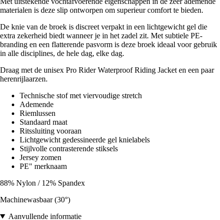
Met uitstekende vochtafvoerende eigenschappen in de zeer ademende
materialen is deze slip ontworpen om superieur comfort te bieden.
De knie van de broek is discreet verpakt in een lichtgewicht gel die
extra zekerheid biedt wanneer je in het zadel zit. Met subtiele PE-
branding en een flatterende pasvorm is deze broek ideaal voor gebruik
in alle disciplines, de hele dag, elke dag.
Draag met de unisex Pro Rider Waterproof Riding Jacket en een paar
herenrijlaarzen.
Technische stof met viervoudige stretch
Ademende
Riemlussen
Standaard maat
Ritssluiting vooraan
Lichtgewicht gedessineerde gel knielabels
Stijlvolle contrasterende stiksels
Jersey zomen
PE" merknaam
88% Nylon / 12% Spandex
Machinewasbaar (30°)
Aanvullende informatie