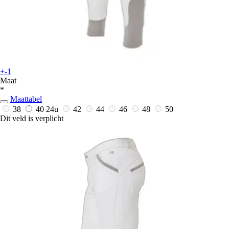
+-1
Maat
*
Maattabel
38
40
24u
42
44
46
48
50
Dit veld is verplicht