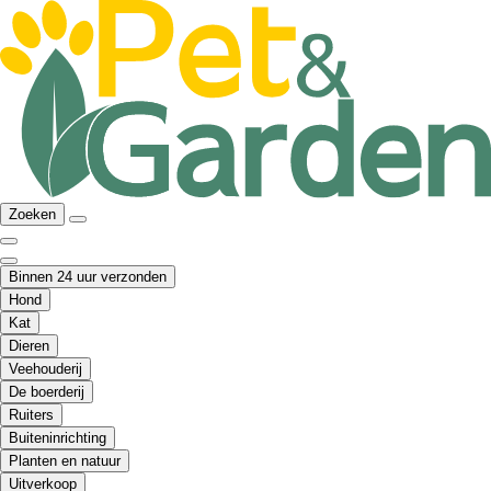
Zoeken
Binnen 24 uur verzonden
Hond
Kat
Dieren
Veehouderij
De boerderij
Ruiters
Buiteninrichting
Planten en natuur
Uitverkoop