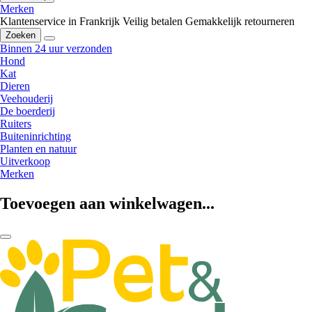
Merken
Klantenservice in Frankrijk
Veilig betalen
Gemakkelijk retourneren
Zoeken
Binnen 24 uur verzonden
Hond
Kat
Dieren
Veehouderij
De boerderij
Ruiters
Buiteninrichting
Planten en natuur
Uitverkoop
Merken
Toevoegen aan winkelwagen...