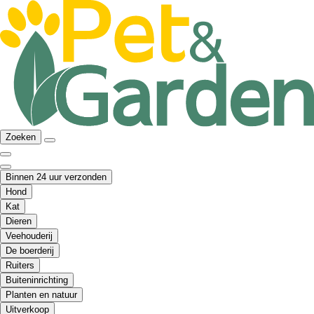
Zoeken
Binnen 24 uur verzonden
Hond
Kat
Dieren
Veehouderij
De boerderij
Ruiters
Buiteninrichting
Planten en natuur
Uitverkoop