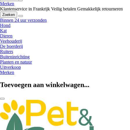
Merken
Klantenservice in Frankrijk
Veilig betalen
Gemakkelijk retourneren
Zoeken
Binnen 24 uur verzonden
Hond
Kat
Dieren
Veehouderij
De boerderij
Ruiters
Buiteninrichting
Planten en natuur
Uitverkoop
Merken
Toevoegen aan winkelwagen...