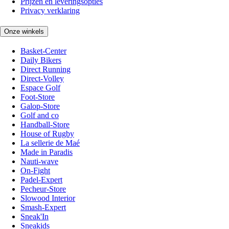
Prijzen en leveringsopties
Privacy verklaring
Onze winkels
Basket-Center
Daily Bikers
Direct Running
Direct-Volley
Espace Golf
Foot-Store
Galop-Store
Golf and co
Handball-Store
House of Rugby
La sellerie de Maé
Made in Paradis
Nauti-wave
On-Fight
Padel-Expert
Pecheur-Store
Slowood Interior
Smash-Expert
Sneak'In
Sneakids