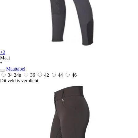
+2
Maat
*
Maattabel
34
24u
36
42
44
46
Dit veld is verplicht