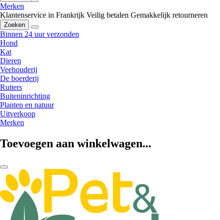
Merken
Klantenservice in Frankrijk
Veilig betalen
Gemakkelijk retourneren
Zoeken
Binnen 24 uur verzonden
Hond
Kat
Dieren
Veehouderij
De boerderij
Ruiters
Buiteninrichting
Planten en natuur
Uitverkoop
Merken
Toevoegen aan winkelwagen...