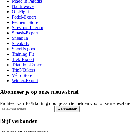
Made in Paradis
Nauti-wave
On-Fight
Padel-Expert
Pecheur-Store
Slowood Interior
Smash-Expert
Sneak'In
Sneakids
Sport is good
Training-Fit
Trek-Expert
Triathlon-Expert
TripNBikers
Vélo-Store
Winter-Expert
Abonneer je op onze nieuwsbrief
Profiteer van 10% korting door je aan te melden voor onze nieuwsbrief
Aanmelden
Blijf verbonden