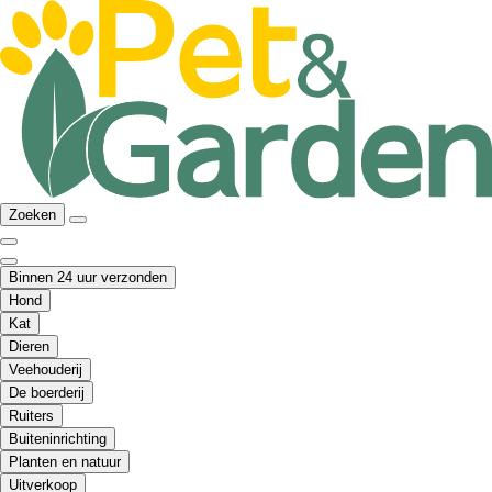
Zoeken
Binnen 24 uur verzonden
Hond
Kat
Dieren
Veehouderij
De boerderij
Ruiters
Buiteninrichting
Planten en natuur
Uitverkoop