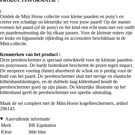
PRODUCTINFORMATIE :
:
Ontdek de Mini Horse collectie voor kleine paarden en pony's en
creëer een schattige en kleurrijke set voor jouw paard! Op die manier
vormen het paard (of de pony) en het kind een echt team met een outfit
en paardenuitrusting die bij elkaar passen. Voor de kleinste ruiters zijn
er leuke en bijpassende rijkleding en accessoires beschikbaar in de
Mini-collectie.
Kenmerken van het product :
Deze peesbeschermer is speciaal ontwikkeld voor de kleinste paarden-
en ponyrassen. De harde buitenkant beschermt de pezen tegen impact.
De neopreen voering (6mm) absorbeert de schok en is prettig voor de
huid van het paard. De peesbeschermer sluit met stevige en elastische
klittenbandsluitingen, en de dubbele laag klittenband houdt de
peesbeschermer goed op zijn plaats. De kleurrijke illustratie op het
klittenband geeft de peesbeschermer een speelse uitstraling.
Maak de set compleet met de Mini-Horse kogelbeschermers, artikel
296143.
Aanvullende informatie
Merk
BR Equitation
Kleur
little blue