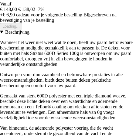
Vanaf
€ 148,00
€ 138,02
-7%
+€ 6,90
cadeau voor je volgende bestelling
Bijgeschreven na
bevestiging van je bestelling
Loading...
Beschrijving
Wanneer het weer niet weet wat te doen, heeft uw paard betrouwbare
bescherming nodig die gemakkelijk aan te passen is. De deken voor
buiten met hals Stratus 600D Series 100g is ontworpen om uw paard
comfortabel, droog en vrij in zijn bewegingen te houden in
veranderlijke omstandigheden.
Ontworpen voor duurzaamheid en betrouwbare prestaties in alle
weersomstandigheden, biedt deze buiten deken praktische
bescherming en comfort voor uw paard.
Gemaakt van sterk 600D polyester met een triple diamond weave,
beschikt deze lichte deken over een waterdichte en ademende
membraan en een Teflon® coating om vlekken af te stoten en de
levensduur te verlengen. Een afneembare hals van 0g voegt
veelzijdigheid toe voor de wisselende weersomstandigheden.
Van binnenuit, de ademende polyester voering die de vacht
accentueert, ondersteunt de gezondheid van de vacht en de