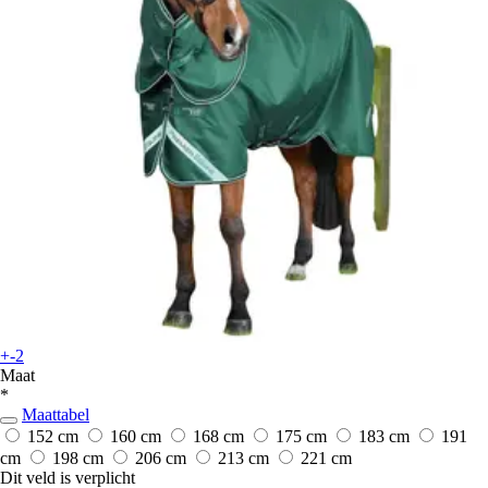
+-2
Maat
*
Maattabel
152 cm
160 cm
168 cm
175 cm
183 cm
191
cm
198 cm
206 cm
213 cm
221 cm
Dit veld is verplicht