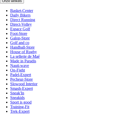
Onze winkels
Basket-Center
Daily Bikers
Direct Running
Direct-Volley
Espace Golf
Foot-Store
Galop-Store
Golf and co
Handball-Store
House of Rugby
La sellerie de Maé
Made in Paradis
Nauti-wave
On-Fight
Padel-Expert
Pecheur-Store
Slowood Interior
Smash-Expert
Sneak'In
Sneakids
Sport is good
Training-Fit
Trek-Expert