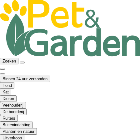
Zoeken
Binnen 24 uur verzonden
Hond
Kat
Dieren
Veehouderij
De boerderij
Ruiters
Buiteninrichting
Planten en natuur
Uitverkoop