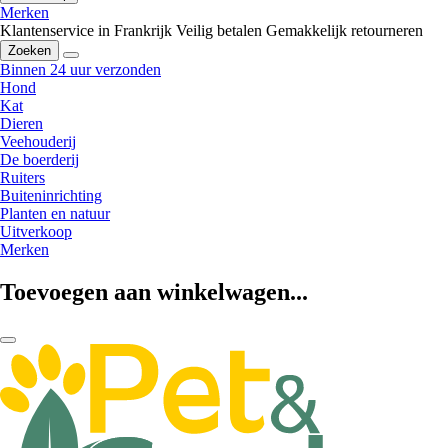
Merken
Klantenservice in Frankrijk
Veilig betalen
Gemakkelijk retourneren
Zoeken
Binnen 24 uur verzonden
Hond
Kat
Dieren
Veehouderij
De boerderij
Ruiters
Buiteninrichting
Planten en natuur
Uitverkoop
Merken
Toevoegen aan winkelwagen...