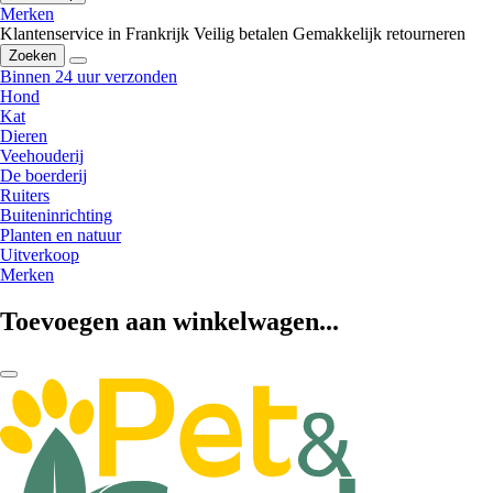
Merken
Klantenservice in Frankrijk
Veilig betalen
Gemakkelijk retourneren
Zoeken
Binnen 24 uur verzonden
Hond
Kat
Dieren
Veehouderij
De boerderij
Ruiters
Buiteninrichting
Planten en natuur
Uitverkoop
Merken
Toevoegen aan winkelwagen...