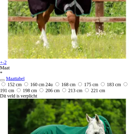
+-2
Maat
*
Maattabel
152 cm
160 cm
24u
168 cm
175 cm
183 cm
191 cm
198 cm
206 cm
213 cm
221 cm
Dit veld is verplicht