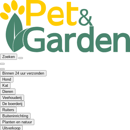
Zoeken
Binnen 24 uur verzonden
Hond
Kat
Dieren
Veehouderij
De boerderij
Ruiters
Buiteninrichting
Planten en natuur
Uitverkoop