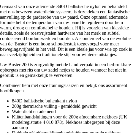
Gemaakt van onze ademende 840D ballistische nylon en behandeld
met ons bewezen waterdichte systeem, is deze deken een fantastische
aanvulling op de garderobe van uw paard. Onze optimaal ademende
formule helpt de temperatuur van uw paard te reguleren door hem
warm, droog en comfortabel te houden. Hij is voorzien van klassieke
details, zoals de roestvrijstalen hardware van het merk en subtiel
contrasterend borduurwerk en boorden. Als onderdeel van de evolutie
van de 'Buster' is een hoog schouderstuk toegevoegd voor meer
bewegingsvrijheid in het veld. Dit is een ideale jas voor wie op zoek is
naar veelzijdigheid en traditionele stijl voor winterse uitstapjes.
Uw Buster 200 is zorgvuldig met de hand verpakt in een herbruikbare
opbergtas met rits om uw zadel netjes te houden wanneer het niet in
gebruik is en gemakkelijk te vervoeren.
Combineer hem met onze trainingslaarzen en bekijk ons assortiment
hoofdkragen.
840D ballistische buitenkant nylon
200g thermische vulling - gemiddeld gewicht
Waterdicht en ademend
Klittenbandsluitingen voor de 200g afneembare nekhoes (UK
modelregistratie 4 010 878). Nekhoes inbegrepen bij deze
aankoop
Dubbele afsluitbare klittenbandsluitingen voor de nekhoes