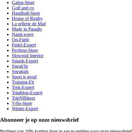
Galop-Store
Golf and co
Handball-Store
House of Rugby
La sellerie de Maé
Made in Paradis
Nauti-wave
On-Fight
Padel-Expert
Pecheur-Store
Slowood Interior
Smash-Expert
Sneak'In
Sneakids
Sport is good
Training-Fit
Trek-Expert
Triathlon-Expert
TripNBikers
Vélo-Store
Winter-Expert
Abonneer je op onze nieuwsbrief
Profiteer van 10% korting door je aan te melden voor onze nieuwsbrief