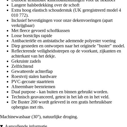
Langere halsbedekking over de schoft
Extra hoog elastisch schouderstuk (UK geregistreerd model 4
010 772).
Inclusief bevestigingen voor onze dekenvoeringen (apart
verkrijgbaar)
Met fleece gevoerd schoftkussen
Losse borstclips rapide
Antibacteriële en antistatische ademende polyester voering
Diep gesneden en ontworpen naar het originele "buster" model.
Reflecterende veiligheidsstrepen op de voorkant, zijkanten en
achterkant van het dekje.
Gekruiste zadels
Zelfrichtend
Gewatteerde achterflap
Roestvrij stalen hardware
PVC-gecoate staartriem
Afneembare beenriemen
Dual purpose - kan buiten en binnen gebruikt worden.
Technisch geavanceerd, getest in het lab en in het veld.
De Buster 200 wordt geleverd in een gratis herbruikbare
opbergtas met rits.
Machinewasbaar (30°), natuurlijke droging.
Aanvullende informatie