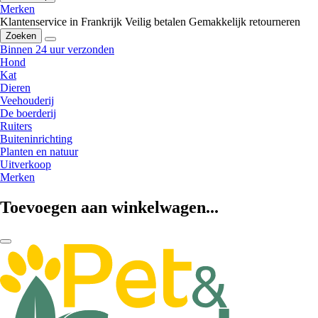
Merken
Klantenservice in Frankrijk
Veilig betalen
Gemakkelijk retourneren
Zoeken
Binnen 24 uur verzonden
Hond
Kat
Dieren
Veehouderij
De boerderij
Ruiters
Buiteninrichting
Planten en natuur
Uitverkoop
Merken
Toevoegen aan winkelwagen...