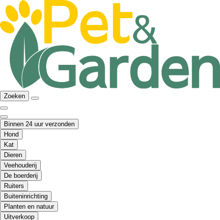
Zoeken
Binnen 24 uur verzonden
Hond
Kat
Dieren
Veehouderij
De boerderij
Ruiters
Buiteninrichting
Planten en natuur
Uitverkoop