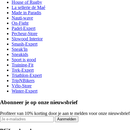
House of Rugby
La sellerie de Maé
Made in Paradis
Nauti-wave
On-Fight
Padel-Expert
Pecheur-Store
Slowood Interior
Smash-Expert
Sneak'In
Sneakids
Sport is good
Training-Fit
Trek-Expert
Triathlon-Expert
TripNBikers
Vélo-Store
Winter-Expert
Abonneer je op onze nieuwsbrief
Profiteer van 10% korting door je aan te melden voor onze nieuwsbrief
Aanmelden