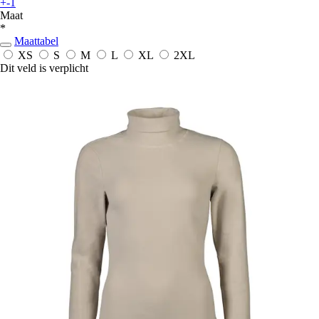
+-1
Maat
*
Maattabel
XS
S
M
L
XL
2XL
Dit veld is verplicht