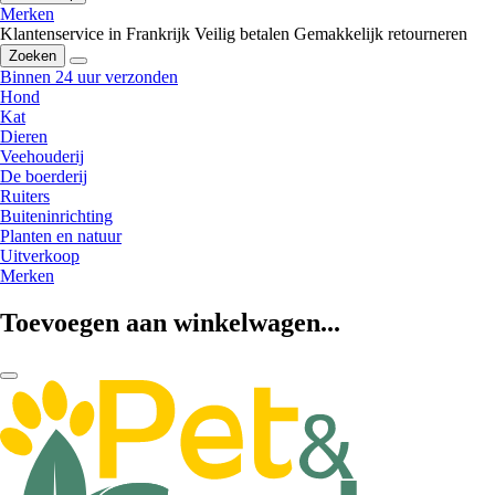
Merken
Klantenservice in Frankrijk
Veilig betalen
Gemakkelijk retourneren
Zoeken
Binnen 24 uur verzonden
Hond
Kat
Dieren
Veehouderij
De boerderij
Ruiters
Buiteninrichting
Planten en natuur
Uitverkoop
Merken
Toevoegen aan winkelwagen...