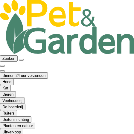
Zoeken
Binnen 24 uur verzonden
Hond
Kat
Dieren
Veehouderij
De boerderij
Ruiters
Buiteninrichting
Planten en natuur
Uitverkoop