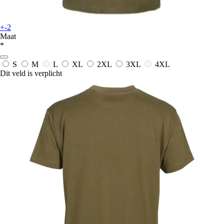
+-2
Maat
*
S
M
L
XL
2XL
3XL
4XL
Dit veld is verplicht