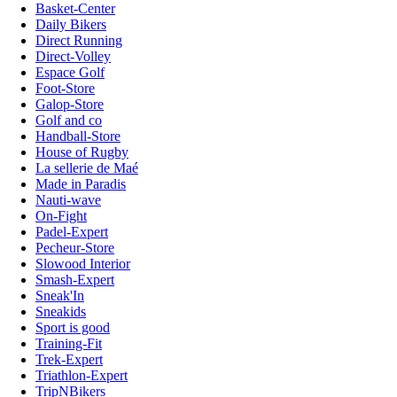
Basket-Center
Daily Bikers
Direct Running
Direct-Volley
Espace Golf
Foot-Store
Galop-Store
Golf and co
Handball-Store
House of Rugby
La sellerie de Maé
Made in Paradis
Nauti-wave
On-Fight
Padel-Expert
Pecheur-Store
Slowood Interior
Smash-Expert
Sneak'In
Sneakids
Sport is good
Training-Fit
Trek-Expert
Triathlon-Expert
TripNBikers