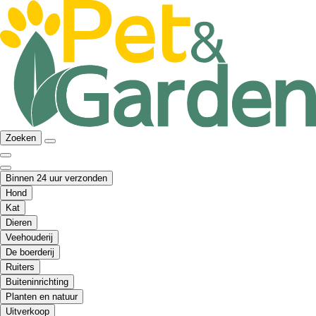
Zoeken
Binnen 24 uur verzonden
Hond
Kat
Dieren
Veehouderij
De boerderij
Ruiters
Buiteninrichting
Planten en natuur
Uitverkoop