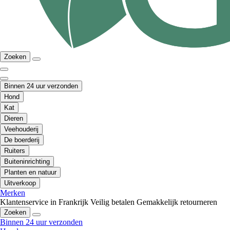
Zoeken
Binnen 24 uur verzonden
Hond
Kat
Dieren
Veehouderij
De boerderij
Ruiters
Buiteninrichting
Planten en natuur
Uitverkoop
Merken
Klantenservice in Frankrijk
Veilig betalen
Gemakkelijk retourneren
Zoeken
Binnen 24 uur verzonden