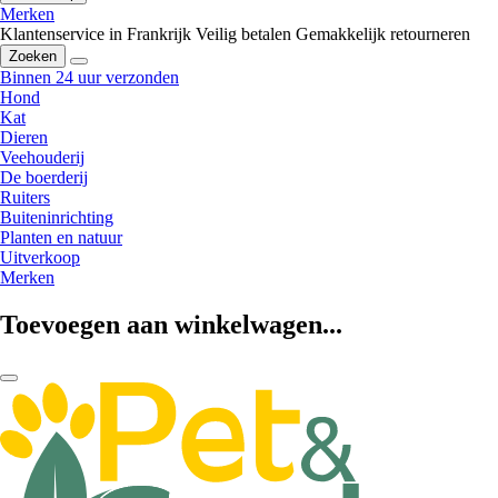
Merken
Klantenservice in Frankrijk
Veilig betalen
Gemakkelijk retourneren
Zoeken
Binnen 24 uur verzonden
Hond
Kat
Dieren
Veehouderij
De boerderij
Ruiters
Buiteninrichting
Planten en natuur
Uitverkoop
Merken
Toevoegen aan winkelwagen...