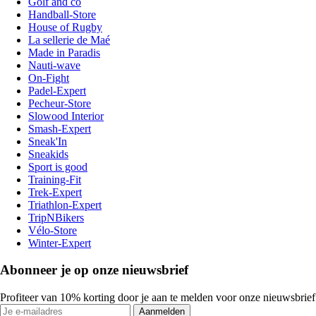
Golf and co
Handball-Store
House of Rugby
La sellerie de Maé
Made in Paradis
Nauti-wave
On-Fight
Padel-Expert
Pecheur-Store
Slowood Interior
Smash-Expert
Sneak'In
Sneakids
Sport is good
Training-Fit
Trek-Expert
Triathlon-Expert
TripNBikers
Vélo-Store
Winter-Expert
Abonneer je op onze nieuwsbrief
Profiteer van 10% korting door je aan te melden voor onze nieuwsbrief
Aanmelden