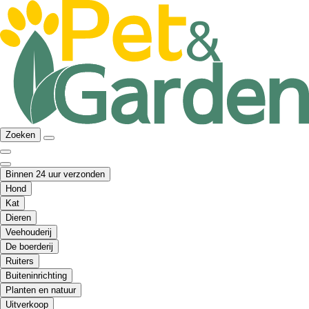
Zoeken
Binnen 24 uur verzonden
Hond
Kat
Dieren
Veehouderij
De boerderij
Ruiters
Buiteninrichting
Planten en natuur
Uitverkoop