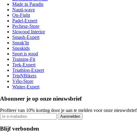
Made in Paradis
Nauti-wave
On-Fight
Padel-Expert
Pecheur-Store
Slowood Interior
Smash-Expert
Sneak'In
Sneakids
Sport is good
Training-Fit
Trek-Expert
Triathlon-Expert
TripNBikers
Vélo-Store
Winter-Expert
Abonneer je op onze nieuwsbrief
Profiteer van 10% korting door je aan te melden voor onze nieuwsbrief
Aanmelden
Blijf verbonden