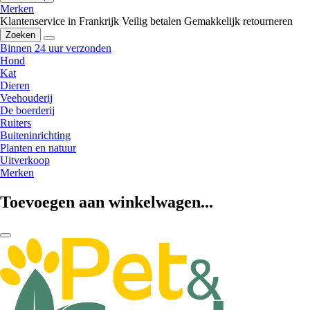
Merken
Klantenservice in Frankrijk
Veilig betalen
Gemakkelijk retourneren
Zoeken
Binnen 24 uur verzonden
Hond
Kat
Dieren
Veehouderij
De boerderij
Ruiters
Buiteninrichting
Planten en natuur
Uitverkoop
Merken
Toevoegen aan winkelwagen...