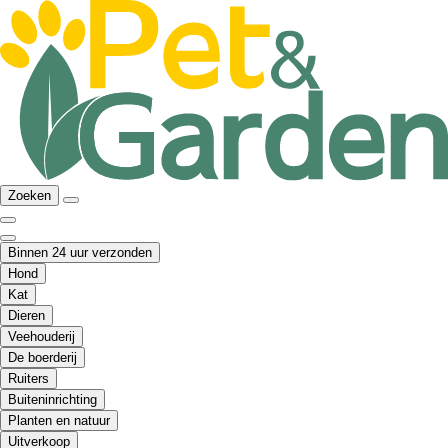
Zoeken
Binnen 24 uur verzonden
Hond
Kat
Dieren
Veehouderij
De boerderij
Ruiters
Buiteninrichting
Planten en natuur
Uitverkoop