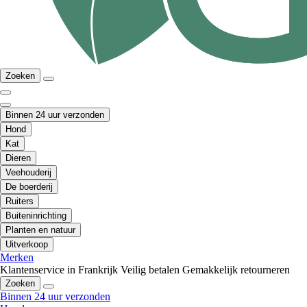
Zoeken
Binnen 24 uur verzonden
Hond
Kat
Dieren
Veehouderij
De boerderij
Ruiters
Buiteninrichting
Planten en natuur
Uitverkoop
Merken
Klantenservice in Frankrijk
Veilig betalen
Gemakkelijk retourneren
Zoeken
Binnen 24 uur verzonden