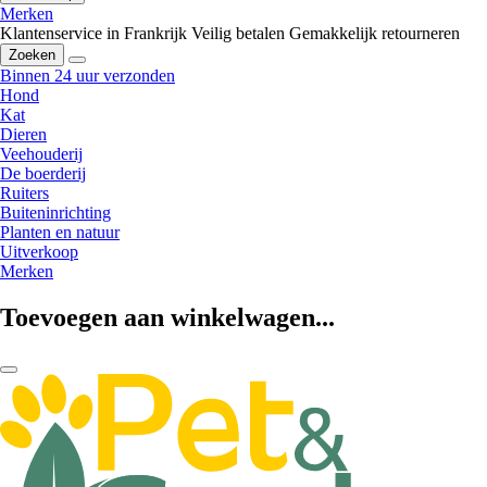
Merken
Klantenservice in Frankrijk
Veilig betalen
Gemakkelijk retourneren
Zoeken
Binnen 24 uur verzonden
Hond
Kat
Dieren
Veehouderij
De boerderij
Ruiters
Buiteninrichting
Planten en natuur
Uitverkoop
Merken
Toevoegen aan winkelwagen...