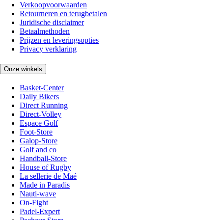
Verkoopvoorwaarden
Retourneren en terugbetalen
Juridische disclaimer
Betaalmethoden
Prijzen en leveringsopties
Privacy verklaring
Onze winkels
Basket-Center
Daily Bikers
Direct Running
Direct-Volley
Espace Golf
Foot-Store
Galop-Store
Golf and co
Handball-Store
House of Rugby
La sellerie de Maé
Made in Paradis
Nauti-wave
On-Fight
Padel-Expert