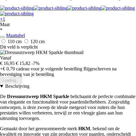
+1
Maat
*
Maattabel
110 cm
120 cm
Dit veld is verplicht
Vanaf
€ 16,95
€ 15,82
-7%
+€ 0,79
cadeau voor je volgende bestelling
Bijgeschreven na
bevestiging van je bestelling
Loading...
Beschrijving
De
Dressuurzweep HKM Sparkle
belichaamt de perfecte combinatie
van elegantie en functionaliteit voor paardenliefhebbers. Zorgvuldig
ontworpen, is deze zweep de ideale metgezel voor ruiters die hun
prestaties willen verbeteren, terwijl ze een vleugje glans aan hun
uitrusting toevoegen.
Gemaakt door het gerenommeerde merk
HKM
, bekend om de
kwaliteit en innovatie van zijn producten voor paarden, onderscheidt