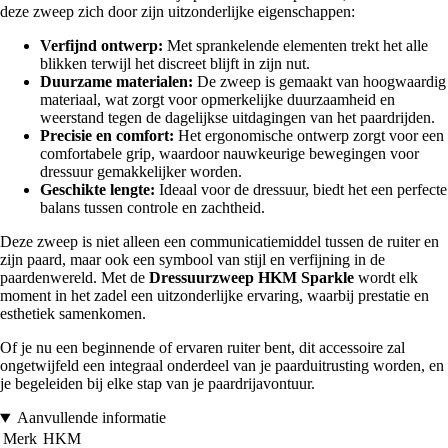
deze zweep zich door zijn uitzonderlijke eigenschappen:
Verfijnd ontwerp:
Met sprankelende elementen trekt het alle
blikken terwijl het discreet blijft in zijn nut.
Duurzame materialen:
De zweep is gemaakt van hoogwaardig
materiaal, wat zorgt voor opmerkelijke duurzaamheid en
weerstand tegen de dagelijkse uitdagingen van het paardrijden.
Precisie en comfort:
Het ergonomische ontwerp zorgt voor een
comfortabele grip, waardoor nauwkeurige bewegingen voor
dressuur gemakkelijker worden.
Geschikte lengte:
Ideaal voor de dressuur, biedt het een perfecte
balans tussen controle en zachtheid.
Deze zweep is niet alleen een communicatiemiddel tussen de ruiter en
zijn paard, maar ook een symbool van stijl en verfijning in de
paardenwereld. Met de
Dressuurzweep HKM Sparkle
wordt elk
moment in het zadel een uitzonderlijke ervaring, waarbij prestatie en
esthetiek samenkomen.
Of je nu een beginnende of ervaren ruiter bent, dit accessoire zal
ongetwijfeld een integraal onderdeel van je paarduitrusting worden, en
je begeleiden bij elke stap van je paardrijavontuur.
Aanvullende informatie
Merk
HKM