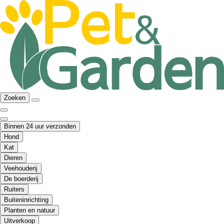
Zoeken
Binnen 24 uur verzonden
Hond
Kat
Dieren
Veehouderij
De boerderij
Ruiters
Buiteninrichting
Planten en natuur
Uitverkoop