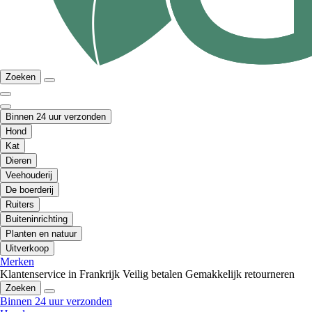
Zoeken
Binnen 24 uur verzonden
Hond
Kat
Dieren
Veehouderij
De boerderij
Ruiters
Buiteninrichting
Planten en natuur
Uitverkoop
Merken
Klantenservice in Frankrijk
Veilig betalen
Gemakkelijk retourneren
Zoeken
Binnen 24 uur verzonden