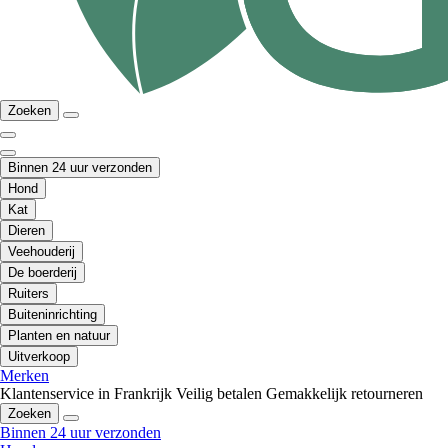
Zoeken
Binnen 24 uur verzonden
Hond
Kat
Dieren
Veehouderij
De boerderij
Ruiters
Buiteninrichting
Planten en natuur
Uitverkoop
Merken
Klantenservice in Frankrijk
Veilig betalen
Gemakkelijk retourneren
Zoeken
Binnen 24 uur verzonden