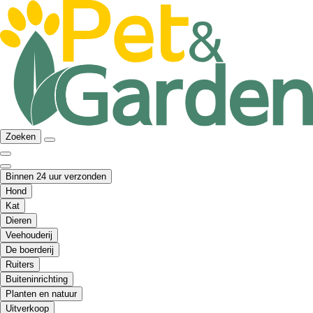
Zoeken
Binnen 24 uur verzonden
Hond
Kat
Dieren
Veehouderij
De boerderij
Ruiters
Buiteninrichting
Planten en natuur
Uitverkoop