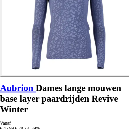
Aubrion
Dames lange mouwen
base layer paardrijden Revive
Winter
Vanaf
€ 45,99
€ 28,23
-39%