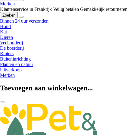
Merken
Klantenservice in Frankrijk
Veilig betalen
Gemakkelijk retourneren
Zoeken
Binnen 24 uur verzonden
Hond
Kat
Dieren
Veehouderij
De boerderij
Ruiters
Buiteninrichting
Planten en natuur
Uitverkoop
Merken
Toevoegen aan winkelwagen...