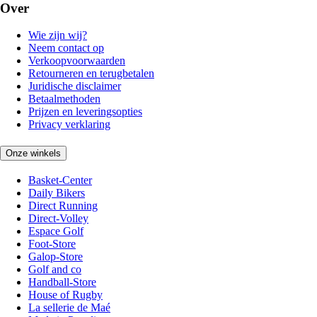
Over
Wie zijn wij?
Neem contact op
Verkoopvoorwaarden
Retourneren en terugbetalen
Juridische disclaimer
Betaalmethoden
Prijzen en leveringsopties
Privacy verklaring
Onze winkels
Basket-Center
Daily Bikers
Direct Running
Direct-Volley
Espace Golf
Foot-Store
Galop-Store
Golf and co
Handball-Store
House of Rugby
La sellerie de Maé