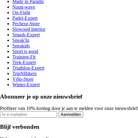
Made in Paradis
Nauti-wave
On-Fight
Padel-Expert
Pecheur-Store
Slowood Interior
Smash-Expert
Sneak'In
Sneakids
Sport is good
Training-Fit
Trek-Expert
Triathlon-Expert
TripNBikers
Vélo-Store
Winter-Expert
Abonneer je op onze nieuwsbrief
Profiteer van 10% korting door je aan te melden voor onze nieuwsbrief
Aanmelden
Blijf verbonden