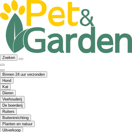
Zoeken
Binnen 24 uur verzonden
Hond
Kat
Dieren
Veehouderij
De boerderij
Ruiters
Buiteninrichting
Planten en natuur
Uitverkoop