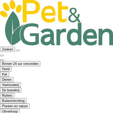
Zoeken
Binnen 24 uur verzonden
Hond
Kat
Dieren
Veehouderij
De boerderij
Ruiters
Buiteninrichting
Planten en natuur
Uitverkoop