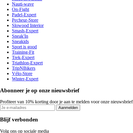
Nauti-wave
On-Fight
Padel-Expert
Pecheur-Store
Slowood Interior
Smash-Expert
Sneak'In
Sneakids
Sport is good
Training-Fit
Trek-Expert
Triathlon-Expert
TripNBikers
Vélo-Store
Winter-Expert
Abonneer je op onze nieuwsbrief
Profiteer van 10% korting door je aan te melden voor onze nieuwsbrief
Aanmelden
Blijf verbonden
Volg ons op sociale media