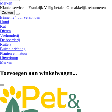
Merken
Klantenservice in Frankrijk
Veilig betalen
Gemakkelijk retourneren
Zoeken
Binnen 24 uur verzonden
Hond
Kat
Dieren
Veehouderij
De boerderij
Ruiters
Buiteninrichting
Planten en natuur
Uitverkoop
Merken
Toevoegen aan winkelwagen...