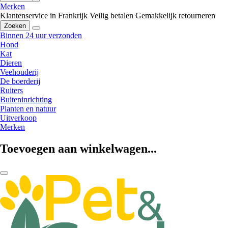
Merken
Klantenservice in Frankrijk
Veilig betalen
Gemakkelijk retourneren
Zoeken
Binnen 24 uur verzonden
Hond
Kat
Dieren
Veehouderij
De boerderij
Ruiters
Buiteninrichting
Planten en natuur
Uitverkoop
Merken
Toevoegen aan winkelwagen...