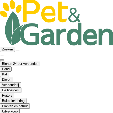
Zoeken
Binnen 24 uur verzonden
Hond
Kat
Dieren
Veehouderij
De boerderij
Ruiters
Buiteninrichting
Planten en natuur
Uitverkoop