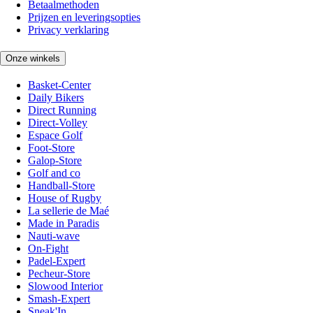
Betaalmethoden
Prijzen en leveringsopties
Privacy verklaring
Onze winkels
Basket-Center
Daily Bikers
Direct Running
Direct-Volley
Espace Golf
Foot-Store
Galop-Store
Golf and co
Handball-Store
House of Rugby
La sellerie de Maé
Made in Paradis
Nauti-wave
On-Fight
Padel-Expert
Pecheur-Store
Slowood Interior
Smash-Expert
Sneak'In