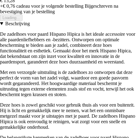
€ 15,28
+€ 0,76
cadeau voor je volgende bestelling
Bijgeschreven na
bevestiging van je bestelling
Loading...
Beschrijving
De zadelhoes voor paard Hispano Hipica is het ideale accessoire voor
alle paardenliefhebbers en -bezitters. Ontworpen om optimale
bescherming te bieden aan je zadel, combineert deze hoes
functionaliteit en esthetiek. Gemaakt door het merk Hispano Hipica,
dat bekendstaat om zijn inzet voor kwaliteit en innovatie in de
paardensport, garandeert deze hoes duurzaamheid en weerstand.
Met een verzorgde uitstraling is de zadelhoes zo ontworpen dat deze
perfect de vorm van het zadel volgt, waardoor een goede pasvorm
wordt gegarandeerd. Het hoogwaardige materiaal beschermt je
uitrusting tegen externe elementen zoals stof en vocht, terwijl het ook
beschermt tegen krassen en stoten.
Deze hoes is zowel geschikt voor gebruik thuis als voor een buitenrit.
Hij is licht en gemakkelijk mee te nemen, wat het een onmisbare
metgezel maakt voor je uitstapjes met je paard. De zadelhoes Hispano
Hipica is ook eenvoudig te reinigen, wat zorgt voor een snelle en
gemakkelijke onderhoud.
De belangrijkste kenmerken van de zadelhoes voor paard Hispano