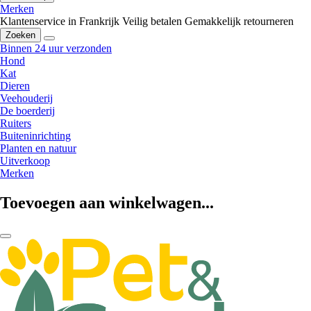
Merken
Klantenservice in Frankrijk
Veilig betalen
Gemakkelijk retourneren
Zoeken
Binnen 24 uur verzonden
Hond
Kat
Dieren
Veehouderij
De boerderij
Ruiters
Buiteninrichting
Planten en natuur
Uitverkoop
Merken
Toevoegen aan winkelwagen...