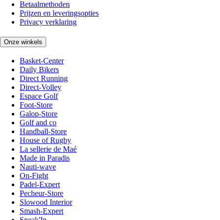
Betaalmethoden
Prijzen en leveringsopties
Privacy verklaring
Onze winkels
Basket-Center
Daily Bikers
Direct Running
Direct-Volley
Espace Golf
Foot-Store
Galop-Store
Golf and co
Handball-Store
House of Rugby
La sellerie de Maé
Made in Paradis
Nauti-wave
On-Fight
Padel-Expert
Pecheur-Store
Slowood Interior
Smash-Expert
Sneak'In