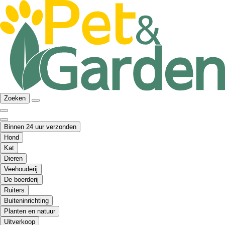
Zoeken
Binnen 24 uur verzonden
Hond
Kat
Dieren
Veehouderij
De boerderij
Ruiters
Buiteninrichting
Planten en natuur
Uitverkoop