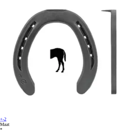
+-2
Maat
*