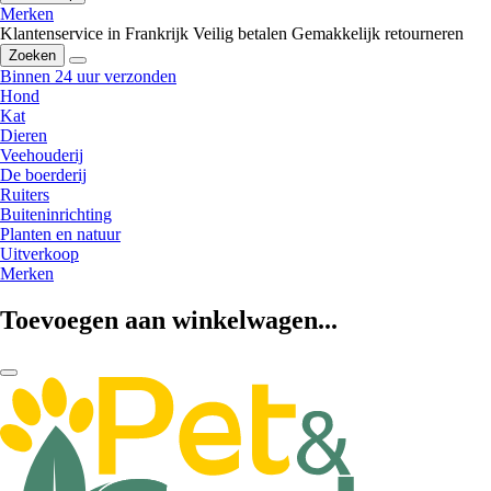
Merken
Klantenservice in Frankrijk
Veilig betalen
Gemakkelijk retourneren
Zoeken
Binnen 24 uur verzonden
Hond
Kat
Dieren
Veehouderij
De boerderij
Ruiters
Buiteninrichting
Planten en natuur
Uitverkoop
Merken
Toevoegen aan winkelwagen...