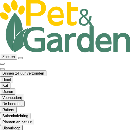
Zoeken
Binnen 24 uur verzonden
Hond
Kat
Dieren
Veehouderij
De boerderij
Ruiters
Buiteninrichting
Planten en natuur
Uitverkoop