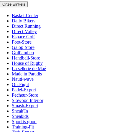
Onze winkels
Basket-Center
Daily Bikers
Direct Running
Direct-Volley
Espace Golf
Foot-Store
Galop-Store
Golf and co
Handball-Store
House of Rugby
La sellerie de Maé
Made in Paradis
Nauti-wave
On-Fight
Padel-Expert
Pecheur-Store
Slowood Interior
Smash-Expert
Sneak'In
Sneakids
Sport is good
Training-Fit