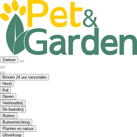
Zoeken
Binnen 24 uur verzonden
Hond
Kat
Dieren
Veehouderij
De boerderij
Ruiters
Buiteninrichting
Planten en natuur
Uitverkoop