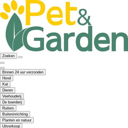
Zoeken
Binnen 24 uur verzonden
Hond
Kat
Dieren
Veehouderij
De boerderij
Ruiters
Buiteninrichting
Planten en natuur
Uitverkoop