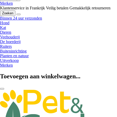
Merken
Klantenservice in Frankrijk
Veilig betalen
Gemakkelijk retourneren
Zoeken
Binnen 24 uur verzonden
Hond
Kat
Dieren
Veehouderij
De boerderij
Ruiters
Buiteninrichting
Planten en natuur
Uitverkoop
Merken
Toevoegen aan winkelwagen...