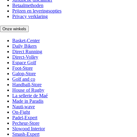
Betaalmethoden
Prijzen en leveringsopties
Privacy verklaring
Onze winkels
Basket-Center
Daily Bikers
Direct Running
Direct-Volley
Espace Golf
Foot-Store
Galop-Store
Golf and co
Handball-Store
House of Rugby
La sellerie de Maé
Made in Paradis
Nauti-wave
On-Fight
Padel-Expert
Pecheur-Store
Slowood Interior
Smash-Expert