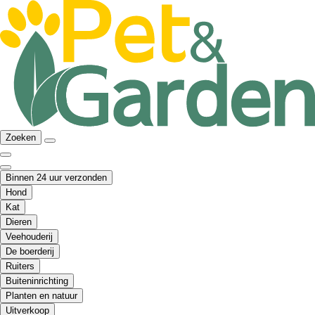
Zoeken
Binnen 24 uur verzonden
Hond
Kat
Dieren
Veehouderij
De boerderij
Ruiters
Buiteninrichting
Planten en natuur
Uitverkoop