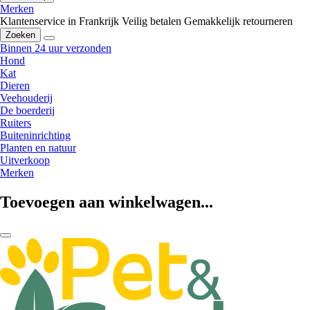
Merken
Klantenservice in Frankrijk
Veilig betalen
Gemakkelijk retourneren
Zoeken
Binnen 24 uur verzonden
Hond
Kat
Dieren
Veehouderij
De boerderij
Ruiters
Buiteninrichting
Planten en natuur
Uitverkoop
Merken
Toevoegen aan winkelwagen...