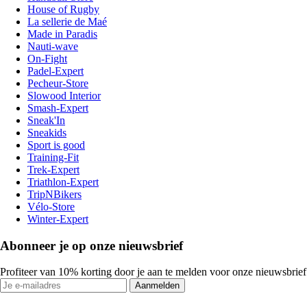
House of Rugby
La sellerie de Maé
Made in Paradis
Nauti-wave
On-Fight
Padel-Expert
Pecheur-Store
Slowood Interior
Smash-Expert
Sneak'In
Sneakids
Sport is good
Training-Fit
Trek-Expert
Triathlon-Expert
TripNBikers
Vélo-Store
Winter-Expert
Abonneer je op onze nieuwsbrief
Profiteer van 10% korting door je aan te melden voor onze nieuwsbrief
Aanmelden