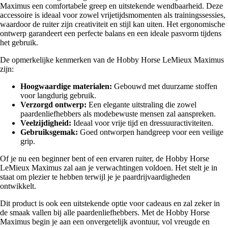
Maximus een comfortabele greep en uitstekende wendbaarheid. Deze
accessoire is ideaal voor zowel vrijetijdsmomenten als trainingssessies,
waardoor de ruiter zijn creativiteit en stijl kan uiten. Het ergonomische
ontwerp garandeert een perfecte balans en een ideale pasvorm tijdens
het gebruik.
De opmerkelijke kenmerken van de Hobby Horse LeMieux Maximus
zijn:
Hoogwaardige materialen:
Gebouwd met duurzame stoffen
voor langdurig gebruik.
Verzorgd ontwerp:
Een elegante uitstraling die zowel
paardenliefhebbers als modebewuste mensen zal aanspreken.
Veelzijdigheid:
Ideaal voor vrije tijd en dressuuractiviteiten.
Gebruiksgemak:
Goed ontworpen handgreep voor een veilige
grip.
Of je nu een beginner bent of een ervaren ruiter, de Hobby Horse
LeMieux Maximus zal aan je verwachtingen voldoen. Het stelt je in
staat om plezier te hebben terwijl je je paardrijvaardigheden
ontwikkelt.
Dit product is ook een uitstekende optie voor cadeaus en zal zeker in
de smaak vallen bij alle paardenliefhebbers. Met de Hobby Horse
Maximus begin je aan een onvergetelijk avontuur, vol vreugde en