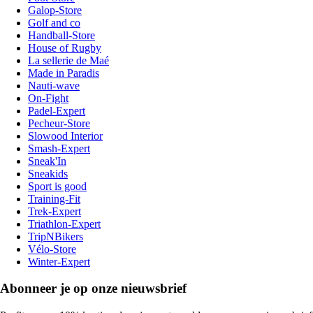
Galop-Store
Golf and co
Handball-Store
House of Rugby
La sellerie de Maé
Made in Paradis
Nauti-wave
On-Fight
Padel-Expert
Pecheur-Store
Slowood Interior
Smash-Expert
Sneak'In
Sneakids
Sport is good
Training-Fit
Trek-Expert
Triathlon-Expert
TripNBikers
Vélo-Store
Winter-Expert
Abonneer je op onze nieuwsbrief