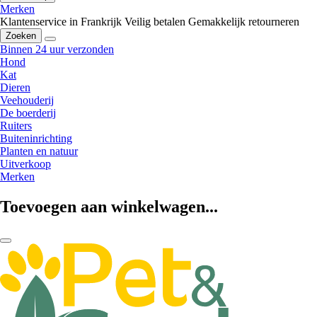
Merken
Klantenservice in Frankrijk
Veilig betalen
Gemakkelijk retourneren
Zoeken
Binnen 24 uur verzonden
Hond
Kat
Dieren
Veehouderij
De boerderij
Ruiters
Buiteninrichting
Planten en natuur
Uitverkoop
Merken
Toevoegen aan winkelwagen...