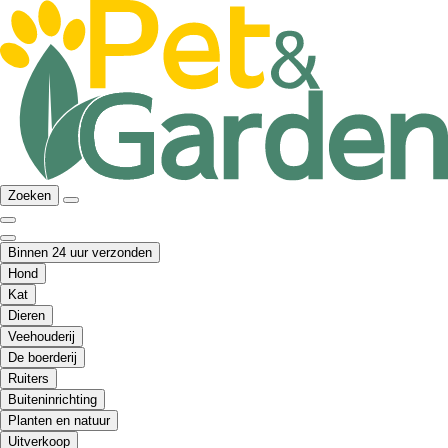
Zoeken
Binnen 24 uur verzonden
Hond
Kat
Dieren
Veehouderij
De boerderij
Ruiters
Buiteninrichting
Planten en natuur
Uitverkoop