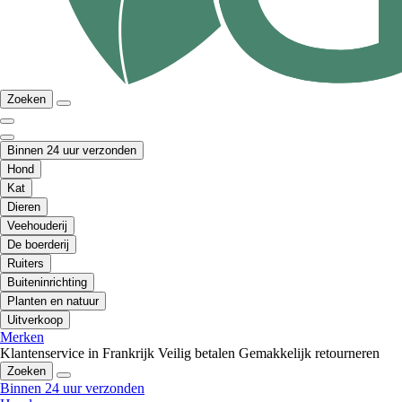
Zoeken
Binnen 24 uur verzonden
Hond
Kat
Dieren
Veehouderij
De boerderij
Ruiters
Buiteninrichting
Planten en natuur
Uitverkoop
Merken
Klantenservice in Frankrijk
Veilig betalen
Gemakkelijk retourneren
Zoeken
Binnen 24 uur verzonden