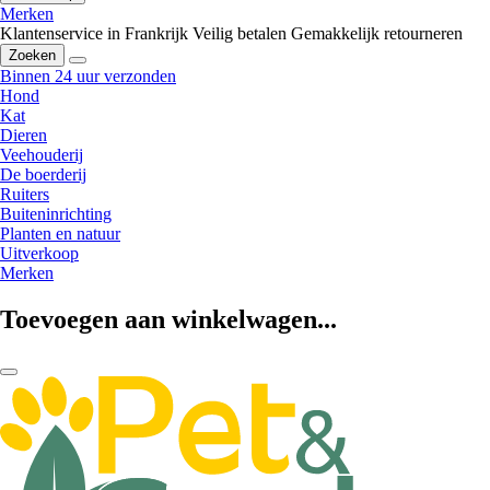
Merken
Klantenservice in Frankrijk
Veilig betalen
Gemakkelijk retourneren
Zoeken
Binnen 24 uur verzonden
Hond
Kat
Dieren
Veehouderij
De boerderij
Ruiters
Buiteninrichting
Planten en natuur
Uitverkoop
Merken
Toevoegen aan winkelwagen...