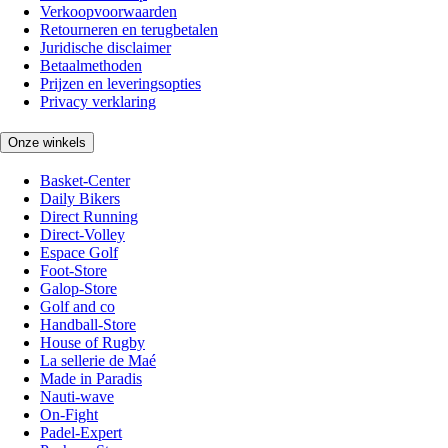
Verkoopvoorwaarden
Retourneren en terugbetalen
Juridische disclaimer
Betaalmethoden
Prijzen en leveringsopties
Privacy verklaring
Onze winkels
Basket-Center
Daily Bikers
Direct Running
Direct-Volley
Espace Golf
Foot-Store
Galop-Store
Golf and co
Handball-Store
House of Rugby
La sellerie de Maé
Made in Paradis
Nauti-wave
On-Fight
Padel-Expert