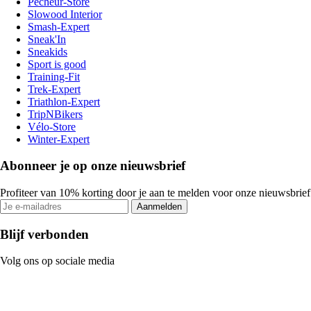
Pecheur-Store
Slowood Interior
Smash-Expert
Sneak'In
Sneakids
Sport is good
Training-Fit
Trek-Expert
Triathlon-Expert
TripNBikers
Vélo-Store
Winter-Expert
Abonneer je op onze nieuwsbrief
Profiteer van 10% korting door je aan te melden voor onze nieuwsbrief
Aanmelden
Blijf verbonden
Volg ons op sociale media