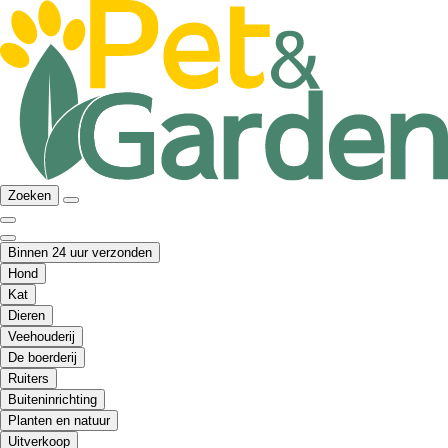
Zoeken
Binnen 24 uur verzonden
Hond
Kat
Dieren
Veehouderij
De boerderij
Ruiters
Buiteninrichting
Planten en natuur
Uitverkoop