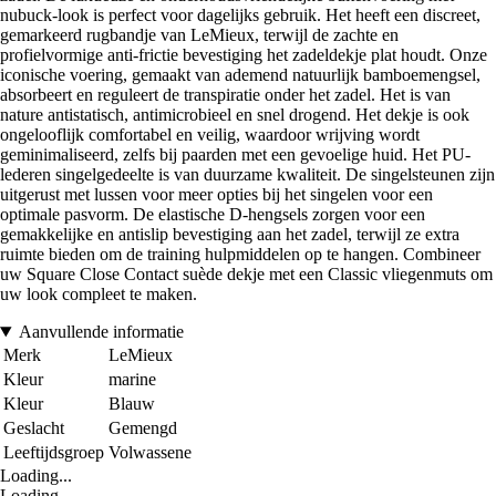
nubuck-look is perfect voor dagelijks gebruik. Het heeft een discreet,
gemarkeerd rugbandje van LeMieux, terwijl de zachte en
profielvormige anti-frictie bevestiging het zadeldekje plat houdt. Onze
iconische voering, gemaakt van ademend natuurlijk bamboemengsel,
absorbeert en reguleert de transpiratie onder het zadel. Het is van
nature antistatisch, antimicrobieel en snel drogend. Het dekje is ook
ongelooflijk comfortabel en veilig, waardoor wrijving wordt
geminimaliseerd, zelfs bij paarden met een gevoelige huid. Het PU-
lederen singelgedeelte is van duurzame kwaliteit. De singelsteunen zijn
uitgerust met lussen voor meer opties bij het singelen voor een
optimale pasvorm. De elastische D-hengsels zorgen voor een
gemakkelijke en antislip bevestiging aan het zadel, terwijl ze extra
ruimte bieden om de training hulpmiddelen op te hangen. Combineer
uw Square Close Contact suède dekje met een Classic vliegenmuts om
uw look compleet te maken.
Aanvullende informatie
Merk
LeMieux
Kleur
marine
Kleur
Blauw
Geslacht
Gemengd
Leeftijdsgroep
Volwassene
Loading...
Loading...